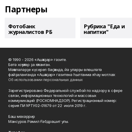
Партнеры
Фотобанк
Рубрика "Еда и
журналистов РБ
напитки"
© 1990 - 2026 «Ашҡаҙар» гәзите.
Бөтә хоҡуҡтар ҙа яҡланған.
Мәҡәләләрҙе күсереп баҫҡанда, йә уларҙы өлөшләтә
файҙаланғанда «Ашҡаҙар» гәзитенә һылтанма яһау мотлаҡ.
Об использовании персональных данных
Зарегистрировано Федеральной службой по надзору в сфере
связи, информационных технологий и массовых
коммуникаций (РОСКОМНАДЗОР). Регистрационный номер:
серия ПИ №ТУ02-01679 от 22 июля 2019 г.
Баш мөхәррир
Мансуров Рәмил Ғәбдрәшит улы.