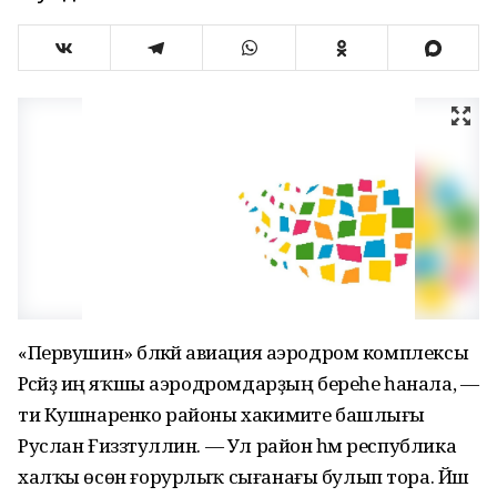
«Первушин» бәләкәй авиация аэродром комплексы
Рәсәйҙә иң яҡшы аэродромдарҙың береһе һанала, —
ти Кушнаренко районы хакимиәте башлығы
Руслан Ғиззәтуллин. — Ул район һәм республика
халҡы өсөн ғорурлыҡ сығанағы булып тора. Йәш