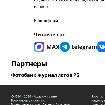
спикер.
Башинформ.
Читайте нас
Партнеры
Фотобанк журналистов РБ
© 1990 - 2026 «Ашҡаҙар» гәзите.
Зарегист
Бөтә хоҡуҡтар ҙа яҡланған.
надзору 
Мәҡәләләрҙе күсереп баҫҡанда, йә уларҙы
технолог