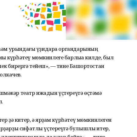
ы һәм урындағы үҙидара органдарының
ы күрһәтеү мөмкинлеге барлыҡҡа килде, был
лек бирергә тейеш», — тине Башҡортостан
олкачев.
шмәкәр театр ижадын үҫтереүгә өҫтәмә
л.
тер ҙә китер, ә ярҙам күрһәтеү мөмкинлеген
трҙарҙы сифатлы үҫтереүгә булышлыҡ итер,
оллективтарында ла улар байтаҡ», — тине