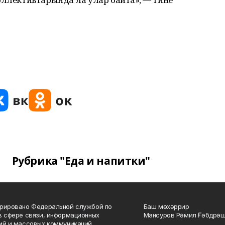
Рубрика "Еда и напитки"
рировано Федеральной службой по
Баш мөхәррир
в сфере связи, информационных
Мансуров Рәмил Ғәбдрәш
ий и массовых коммуникаций