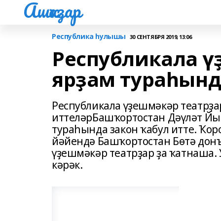
Ашҡаҙар
Республика һулышы
30 СЕНТЯБРЯ 2019, 13:06
Республикала ү
ярҙам тураһынд
Республикала үҙешмәкәр театрҙа
иттеләрБашҡортостан Дәүләт Й
тураһында закон ҡабул итте. Ҡо
йәйендә Башҡортостан Бөтә донъ
үҙешмәкәр театрҙар ҙа ҡатнаша.
кәрәк.