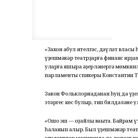
«Закон ҡабул ителгәс, дәүләт влас
үҙешмәкәр театрҙарға финанс ярҙам
уларға яҡшыраҡ әҙерләнергә мөмкин
парламенты спикеры Константин Т
Закон Фольклориаданан һуң да үҙе
этәргес көс булыр, тип билдәләне у
«Ошо эш — оҙайлы ваҡытҡа. Байрам ү
һаҡланып ҡалыр. Был үҙешмәкәр теа
студенттар мөхитендә лә, хеҙмәт к