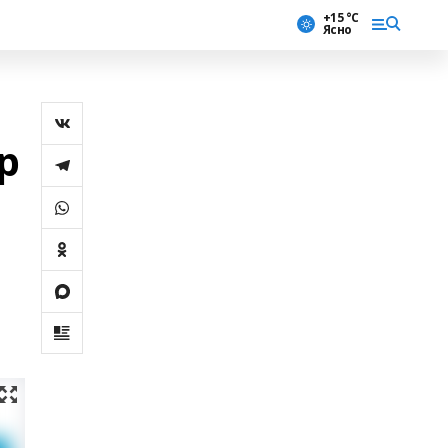
+15 °С
Ясно
р