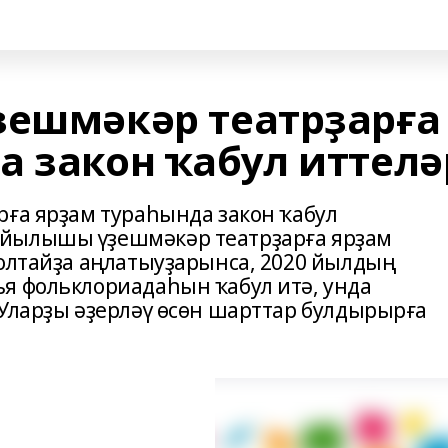
ҙешмәкәр театрҙарға
а закон ҡабул иттелә
рға ярҙам тураһында закон ҡабул
ыйылышы үҙешмәкәр театрҙарға ярҙам
ролтайҙа аңлатыуҙарынса, 2020 йылдың
я фольклориадаһын ҡабул итә, унда
 Уларҙы әҙерләү өсөн шарттар булдырырға