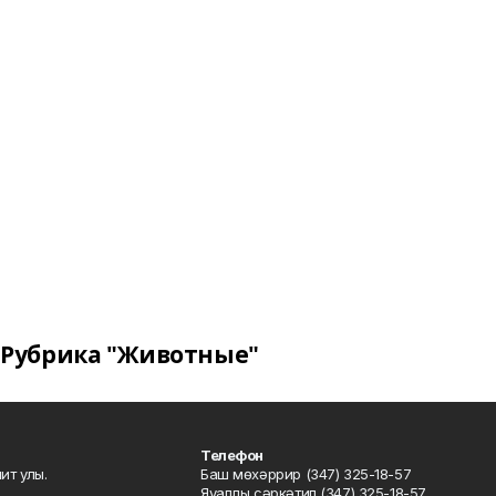
Рубрика "Животные"
Телефон
ит улы.
Баш мөхәррир (347) 325-18-57
Яуаплы сәркәтип (347) 325-18-57