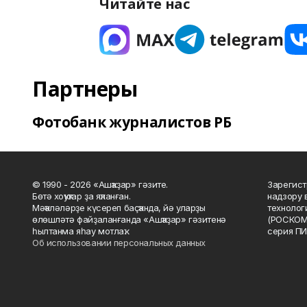
Читайте нас
Партнеры
Фотобанк журналистов РБ
© 1990 - 2026 «Ашҡаҙар» гәзите.
Зарегист
Бөтә хоҡуҡтар ҙа яҡланған.
надзору 
Мәҡәләләрҙе күсереп баҫҡанда, йә уларҙы
технолог
өлөшләтә файҙаланғанда «Ашҡаҙар» гәзитенә
(РОСКОМ
һылтанма яһау мотлаҡ.
серия ПИ
Об использовании персональных данных