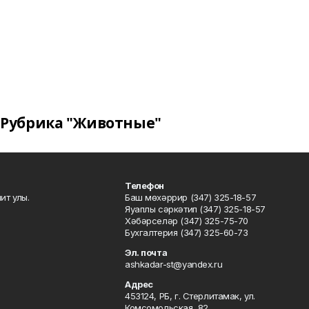
Рубрика "Животные"
Телефон
ит улы.
Баш мөхәррир (347) 325-18-57
Яуаплы сәркәтип (347) 325-18-57
Хәбәрселәр (347) 325-75-70
Бухгалтерия (347) 325-60-73
Эл. почта
ashkadar-st@yandex.ru
Адрес
453124, РБ, г. Стерлитамак, ул.
Комсомольская, 82