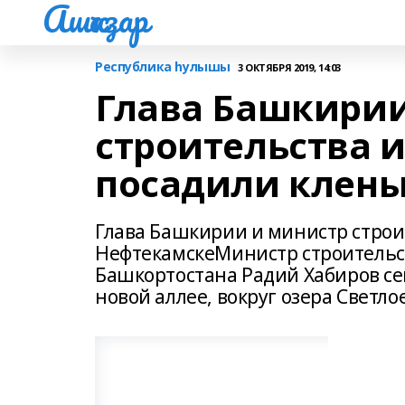
Ашҡаҙар
Республика һулышы
3 ОКТЯБРЯ 2019, 14:03
Глава Башкирии
строительства 
посадили клены
Глава Башкирии и министр строи
НефтекамскеМинистр строительст
Башкортостана Радий Хабиров се
новой аллее, вокруг озера Светлое