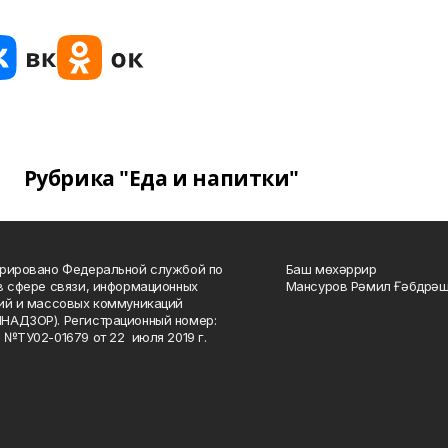
Рубрика "Еда и напитки"
рировано Федеральной службой по
Баш мөхәррир
в сфере связи, информационных
Мансуров Рәмил Ғәбдрәш
ий и массовых коммуникаций
НАДЗОР). Регистрационный номер:
 №ТУ02-01679 от 22 июля 2019 г.