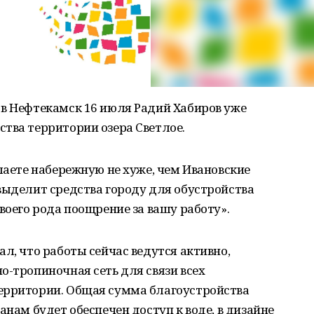
 в Нефтекамск 16 июля Радий Хабиров уже
тва территории озера Светлое.
елаете набережную не хуже, чем Ивановские
выделит средства городу для обустройства
воего рода поощрение за вашу работу».
л, что работы сейчас ведутся активно,
о-тропиночная сеть для связи всех
ерритории. Общая сумма благоустройства
анам будет обеспечен доступ к воде, в дизайне