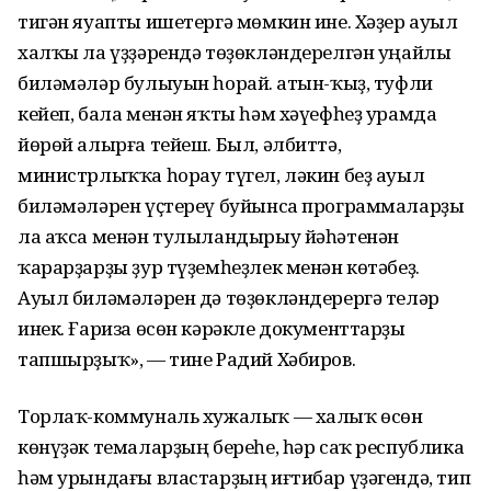
тигән яуапты ишетергә мөмкин ине. Хәҙер ауыл
халҡы ла үҙҙәрендә төҙөкләндерелгән уңайлы
биләмәләр булыуын һорай. Ҡатын-ҡыҙ, туфли
кейеп, бала менән яҡты һәм хәүефһеҙ урамда
йөрөй алырға тейеш. Был, әлбиттә,
министрлыҡҡа һорау түгел, ләкин беҙ ауыл
биләмәләрен үҫтереү буйынса программаларҙы
ла аҡса менән тулыландырыу йәһәтенән
ҡарарҙарҙы ҙур түҙемһеҙлек менән көтәбеҙ.
Ауыл биләмәләрен дә төҙөкләндерергә теләр
инек. Ғариза өсөн кәрәкле документтарҙы
тапшырҙыҡ», — тине Радий Хәбиров.
Торлаҡ-коммуналь хужалыҡ — халыҡ өсөн
көнүҙәк темаларҙың береһе, һәр саҡ республика
һәм урындағы властарҙың иғтибар үҙәгендә, тип