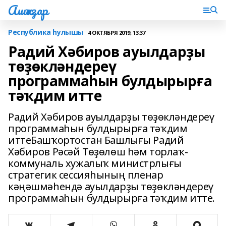
Ашҡаҙар
Республика һулышы
4 ОКТЯБРЯ 2019, 13:37
Радий Хәбиров ауылдарҙы
төҙөкләндереү
программаһын булдырырға
тәҡдим итте
Радий Хәбиров ауылдарҙы төҙөкләндереү
программаһын булдырырға тәҡдим
иттеБашҡортостан Башлығы Радий
Хәбиров Рәсәй Төҙөлөш һәм торлаҡ-
коммуналь хужалыҡ министрлығы
стратегик сессияһының пленар
кәңәшмәһендә ауылдарҙы төҙөкләндереү
программаһын булдырырға тәҡдим итте.