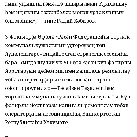
ғына уңышлы ғәмәлгә ашырылмай. Аралашыу
һәм иң яҡшы тәжрибәләр менән уртаҡлашыу
бик мөһим», — тине Радий Хәбиров.
3-4 октябрҙә Өфөлә «Рәсәй Федерацияһы торлаҡ-
коммуналь хужалығын үҫтереүҙең төп
йүнәлештәре» киңәйтелгән стратегик сессияһы
бара. Бында шулай уҡ VI Бөтә Рәсәй күп фатирлы
йорттарҙың дөйөм милкен капиталь ремонтлау
төбәк операторҙары съезы эшләй. Сараны
ойоштороусылар — Рәсәйҙең Төҙөлөш һәм
торлаҡ-коммуналь хужалыҡ министрлығы, Күп
фатирлы йорттарҙы капиталь ремонтлау төбәк
операторҙары ассоциацияһы, Башҡортостан
Республикаһы Хөкүмәте.