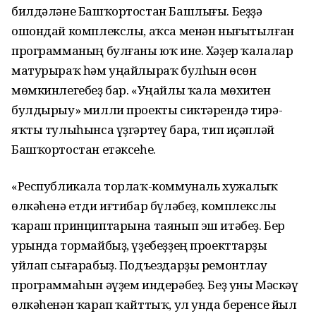
билдәләне Башҡортостан Башлығы. Беҙҙә
ошондай комплекслы, аҡса менән нығытылған
программаның булғаны юҡ ине. Хәҙер ҡалалар
матурыраҡ һәм уңайлыраҡ булһын өсөн
мөмкинлегебеҙ бар. «Уңайлы ҡала мөхитен
булдырыу» милли проекты сиктәрендә тирә-
яҡты тулыһынса үҙгәртеү бара, тип иҫәпләй
Башҡортостан етәксеһе.
«Республикала торлаҡ-коммуналь хужалыҡ
өлкәһенә етди иғтибар бүләбеҙ, комплекслы
ҡараш принциптарына таянып эш итәбеҙ. Бер
урында тормайбыҙ, үҙебеҙҙең проекттарҙы
уйлап сығарабыҙ. Подъездарҙы ремонтлау
программаһын әүҙем индерәбеҙ. Беҙ уны Мәскәү
өлкәһенән ҡарап ҡайттыҡ, ул унда беренсе йыл