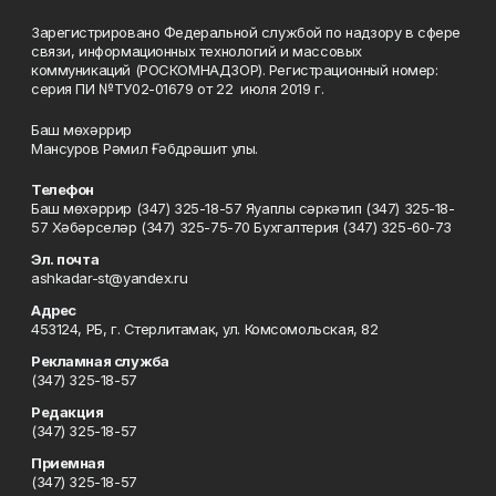
Зарегистрировано Федеральной службой по надзору в сфере
связи, информационных технологий и массовых
коммуникаций (РОСКОМНАДЗОР). Регистрационный номер:
серия ПИ №ТУ02-01679 от 22 июля 2019 г.
Баш мөхәррир
Мансуров Рәмил Ғәбдрәшит улы.
Телефон
Баш мөхәррир (347) 325-18-57 Яуаплы сәркәтип (347) 325-18-
57 Хәбәрселәр (347) 325-75-70 Бухгалтерия (347) 325-60-73
Эл. почта
ashkadar-st@yandex.ru
Адрес
453124, РБ, г. Стерлитамак, ул. Комсомольская, 82
Рекламная служба
(347) 325-18-57
Редакция
(347) 325-18-57
Приемная
(347) 325-18-57