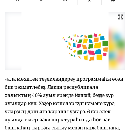
«Ҡала мөхитен төҙөкләндереү программаһы өсөн
бик рәхмәтлебеҙ. Ләкин республикала
халыҡтың 40% ауыл ерендә йәшәй, беҙҙә ҙур
ауылдар күп. Хәҙер кешеләр күп нәмәне күрә,
уларҙың донъяға ҡарашы үҙгәрә. Әгәр элек
ауылда сквер йәки парк тураһында һөйләй
башлаһаң, кәртәгә сығыу менән парк башлана,