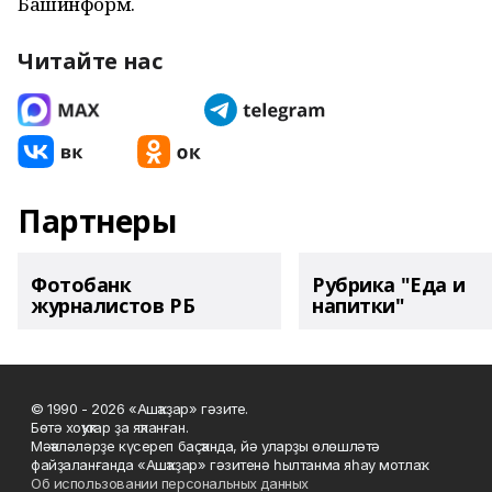
Башинформ.
Читайте нас
Партнеры
Фотобанк
Рубрика "Еда и
журналистов РБ
напитки"
© 1990 - 2026 «Ашҡаҙар» гәзите.
Бөтә хоҡуҡтар ҙа яҡланған.
Мәҡәләләрҙе күсереп баҫҡанда, йә уларҙы өлөшләтә
файҙаланғанда «Ашҡаҙар» гәзитенә һылтанма яһау мотлаҡ.
Об использовании персональных данных