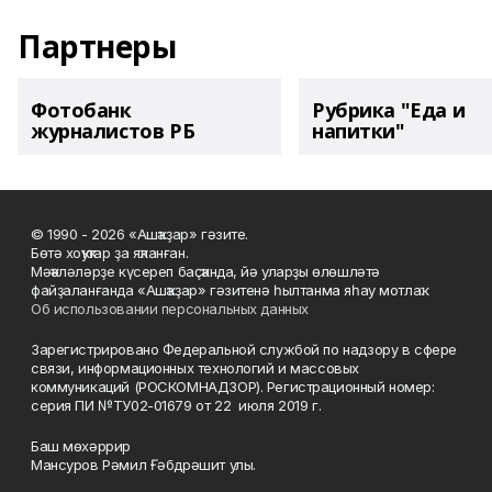
Партнеры
Фотобанк
Рубрика "Еда и
журналистов РБ
напитки"
© 1990 - 2026 «Ашҡаҙар» гәзите.
Бөтә хоҡуҡтар ҙа яҡланған.
Мәҡәләләрҙе күсереп баҫҡанда, йә уларҙы өлөшләтә
файҙаланғанда «Ашҡаҙар» гәзитенә һылтанма яһау мотлаҡ.
Об использовании персональных данных
Зарегистрировано Федеральной службой по надзору в сфере
связи, информационных технологий и массовых
коммуникаций (РОСКОМНАДЗОР). Регистрационный номер:
серия ПИ №ТУ02-01679 от 22 июля 2019 г.
Баш мөхәррир
Мансуров Рәмил Ғәбдрәшит улы.