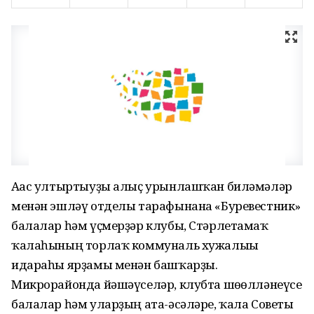
Ағас ултыртыуҙы алыҫ урынлашҡан биләмәләр
менән эшләү отделы тарафынана «Буревестник»
балалар һәм үҫмерҙәр клубы, Стәрлетамаҡ
ҡалаһының торлаҡ коммуналь хужалығы
идараһы ярҙамы менән башҡарҙы.
Микрорайонда йәшәүселәр, клубта шөғөлләнеүсе
балалар һәм уларҙың ата-әсәләре, ҡала Советы