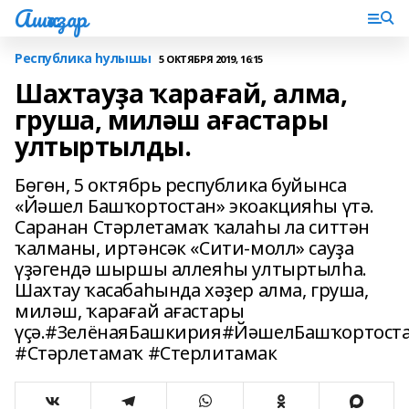
Ашҡаҙар
Республика һулышы
5 ОКТЯБРЯ 2019, 16:15
Шахтауҙа ҡарағай, алма,
груша, миләш ағастары
ултыртылды.
Бөгөн, 5 октябрь республика буйынса
«Йәшел Башҡортостан» экоакцияһы үтә.
Саранан Стәрлетамаҡ ҡалаһы ла ситтән
ҡалманы, иртәнсәк «Сити-молл» сауҙа
үҙәгендә шыршы аллеяһы ултыртылһа.
Шахтау ҡасабаһында хәҙер алма, груша,
миләш, ҡарағай ағастары
үҫә.#ЗелёнаяБашкирия#ЙәшелБашҡортост
#Стәрлетамаҡ #Стерлитамак