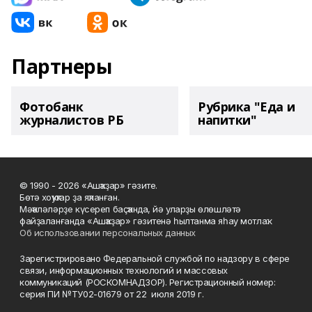
Партнеры
Фотобанк
Рубрика "Еда и
журналистов РБ
напитки"
© 1990 - 2026 «Ашҡаҙар» гәзите.
Бөтә хоҡуҡтар ҙа яҡланған.
Мәҡәләләрҙе күсереп баҫҡанда, йә уларҙы өлөшләтә
файҙаланғанда «Ашҡаҙар» гәзитенә һылтанма яһау мотлаҡ.
Об использовании персональных данных
Зарегистрировано Федеральной службой по надзору в сфере
связи, информационных технологий и массовых
коммуникаций (РОСКОМНАДЗОР). Регистрационный номер:
серия ПИ №ТУ02-01679 от 22 июля 2019 г.