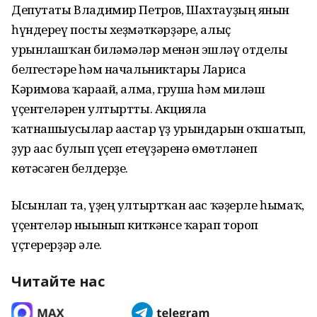
Депутаты Владимир Петров, Шахтауҙың янғын
һүндереү посты хеҙмәткәрҙәре, алыҫ
урынлашҡан биләмәләр менән эшләү отделы
белгестәре һәм начальниктары Лариса
Кәримова ҡарағай, алма, груша һәм миләш
үҫентеләрен ултыртты. Акцияла
ҡатнашыусылар ағастар үҙ урындарын оҡшатып,
ҙур ағас булып үҫеп етеүҙәренә өмөтләнеп
көтәсәген белдерҙе.
Ысынлап та, үҙең ултыртҡан ағас ҡәҙерле һымаҡ,
үҫентеләр нығынып киткәнсе ҡарап тороп
үҫтерерҙәр әле.
Читайте нас