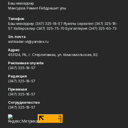
Баш мөхәррир
Мансуров Рәмил Ғәбдрәшит улы.
Телефон
Баш мөхәррир (347) 325-18-57 Яуаплы сәркәтип (347) 325-18-
57 Хәбәрселәр (347) 325-75-70 Бухгалтерия (347) 325-60-73
Эл. почта
ashkadar-st@yandex.ru
Адрес
453124, РБ, г. Стерлитамак, ул. Комсомольская, 82
Рекламная служба
(347) 325-18-57
Редакция
(347) 325-18-57
Приемная
(347) 325-18-57
Сотрудничество
(347) 325-18-57