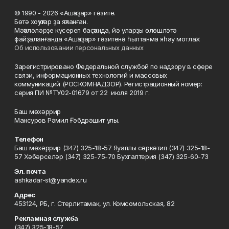
© 1990 - 2026 «Ашҡаҙар» гәзите.
Бөтә хоҡуҡтар ҙа яҡланған.
Мәҡәләләрҙе күсереп баҫҡанда, йә уларҙы өлөшләтә
файҙаланғанда «Ашҡаҙар» гәзитенә һылтанма яһау мотлаҡ.
Об использовании персональных данных
Зарегистрировано Федеральной службой по надзору в сфере
связи, информационных технологий и массовых
коммуникаций (РОСКОМНАДЗОР). Регистрационный номер:
серия ПИ №ТУ02-01679 от 22 июля 2019 г.
Баш мөхәррир
Мансуров Рәмил Ғәбдрәшит улы.
Телефон
Баш мөхәррир (347) 325-18-57 Яуаплы сәркәтип (347) 325-18-
57 Хәбәрселәр (347) 325-75-70 Бухгалтерия (347) 325-60-73
Эл. почта
ashkadar-st@yandex.ru
Адрес
453124, РБ, г. Стерлитамак, ул. Комсомольская, 82
Рекламная служба
(347) 325-18-57