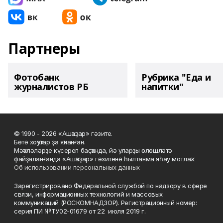
Партнеры
Фотобанк
Рубрика "Еда и
журналистов РБ
напитки"
© 1990 - 2026 «Ашҡаҙар» гәзите.
Бөтә хоҡуҡтар ҙа яҡланған.
Мәҡәләләрҙе күсереп баҫҡанда, йә уларҙы өлөшләтә
файҙаланғанда «Ашҡаҙар» гәзитенә һылтанма яһау мотлаҡ.
Об использовании персональных данных
Зарегистрировано Федеральной службой по надзору в сфере
связи, информационных технологий и массовых
коммуникаций (РОСКОМНАДЗОР). Регистрационный номер:
серия ПИ №ТУ02-01679 от 22 июля 2019 г.