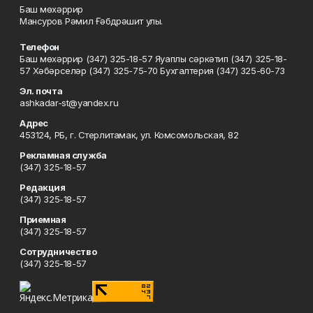
Баш мөхәррир
Мансуров Рәмил Ғәбдрәшит улы.
Телефон
Баш мөхәррир (347) 325-18-57 Яуаплы сәркәтип (347) 325-18-
57 Хәбәрселәр (347) 325-75-70 Бухгалтерия (347) 325-60-73
Эл. почта
ashkadar-st@yandex.ru
Адрес
453124, РБ, г. Стерлитамак, ул. Комсомольская, 82
Рекламная служба
(347) 325-18-57
Редакция
(347) 325-18-57
Приемная
(347) 325-18-57
Сотрудничество
(347) 325-18-57