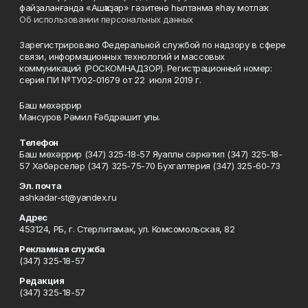
файҙаланғанда «Ашҡаҙар» гәзитенә һылтанма яһау мотлаҡ.
Об использовании персональных данных
Зарегистрировано Федеральной службой по надзору в сфере
связи, информационных технологий и массовых
коммуникаций (РОСКОМНАДЗОР). Регистрационный номер:
серия ПИ №ТУ02-01679 от 22 июля 2019 г.
Баш мөхәррир
Мансуров Рәмил Ғәбдрәшит улы.
Телефон
Баш мөхәррир (347) 325-18-57 Яуаплы сәркәтип (347) 325-18-
57 Хәбәрселәр (347) 325-75-70 Бухгалтерия (347) 325-60-73
Эл. почта
ashkadar-st@yandex.ru
Адрес
453124, РБ, г. Стерлитамак, ул. Комсомольская, 82
Рекламная служба
(347) 325-18-57
Редакция
(347) 325-18-57