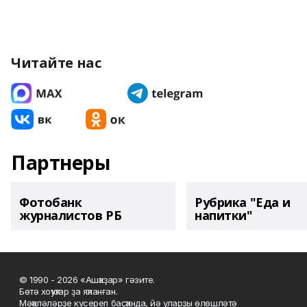
Читайте нас
Партнеры
Фотобанк
Рубрика "Еда и
журналистов РБ
напитки"
© 1990 - 2026 «Ашҡаҙар» гәзите.
Бөтә хоҡуҡтар ҙа яҡланған.
Мәҡәләләрҙе күсереп баҫҡанда, йә уларҙы өлөшләтә