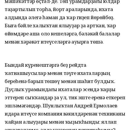
мәшәҡәттәр өҫтәл-де. Төп урамдарҙағы юлдар
таҙартылып торһа, йорт араларында, ихата
алдында әлегә һаман да ҡар гиҙеп йөрөйбөҙ.
Быға бәйле халыҡтан ялыуҙар ҙа артҡан, ҡар
өйөмдәре аша оло кешеләргә, бәләкәй балалар
менән хәрәкәт итеүселәргә ауырға төшә.
Бындай күренештәргә беҙ рейдта
ҡатнашыусылар менән тәүге ихаталарҙың
береһенә барып төшөү менән шаһит булдыҡ.
Дуҫлыҡ урамындағы ихаталар эсендә ҡарҙы
эттереп сыҡҡандар ҙа ул, тик эште еренә еткереп
эшләмәгәндәр. Шунлыҡтан Андрей Ермолаев
идара итеүсе компания вәкилдәренән техниканы
ҡайҙан алыуҙары менән ҡыҙыҡһынды: яллап
эшләтәләрме, әллә үҙҙәренең техникаһымы?