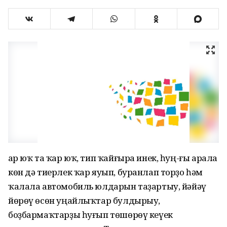
Ҡар юҡ та ҡар юҡ, тип ҡайғыра инек, һуң-ғы арала
көн дә тиерлек ҡар яуып, буранлап торҙо һәм
ҡалала автомобиль юлдарын таҙартыу, йәйәү
йөрөү өсөн уңайлыҡтар булдырыу,
боҙбармаҡтарҙы һуғып төшөрөү кеүек