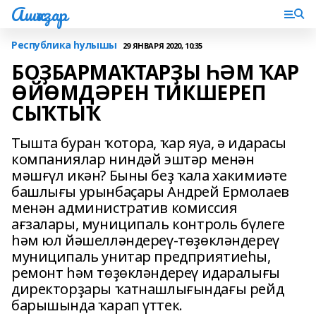
Ашҡаҙар
Республика һулышы
29 ЯНВАРЯ 2020, 10:35
БОҘБАРМАҠТАРҘЫ ҺӘМ ҠАР
ӨЙӨМДӘРЕН ТИКШЕРЕП
СЫҠТЫҠ
Тышта буран ҡотора, ҡар яуа, ә идарасы
компаниялар ниндәй эштәр менән
мәшғүл икән? Быны беҙ ҡала хакимиәте
башлығы урынбаҫары Андрей Ермолаев
менән административ комиссия
ағзалары, муниципаль контроль бүлеге
һәм юл йәшелләндереү-төҙөкләндереү
муниципаль унитар предприятиеһы,
ремонт һәм төҙөкләндереү идаралығы
директорҙары ҡатнашлығындағы рейд
барышында ҡарап үттек.