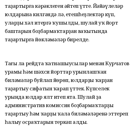
таҙартырға кәрәклеген әйтеп үтте. Йәйәүлеләр
юлдарына килгәндә лә, етешһеҙлектәр күп,
уларҙы хәл итергә ҡушылды, шулай уҡ йорт
баштарын боҙбармаҡтарҙан ваҡытында
таҙартырға йөкләмәләр бирелде.
Тағы ла рейдта ҡатнашыусылар менән Курчатов
урамы һәм шәхси йорттар урынлашҡан
биләмәләр буйлап йөрөп, юлдарҙы ҡарҙан
таҙартыу сифатын ҡарап үттек. Күпселек
урында юлдар ялт итеп ята. Шулай ҙа
административ комиссия боҙбармаҡтарҙы
таҙартыу һәм ҡарҙы ҡала биләмәләренә эттереп
һалыу осраҡтарын теркәп алды.