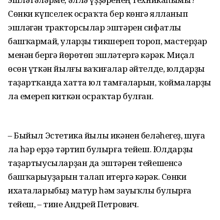
Сөнки күпселек осраҡта бер көнгә ялланып
эшләгән тракторсылар эштәрен сифатлы
башҡармай, уларҙы тикшереп тороп, мастерҙар
менән бергә йөрөтөп эшләтергә кәрәк. Миҫал
өсөн үткән йылғы ваҡиғалар әйтелде, юлдарҙы
таҙартҡанда хатта юл тамғаларын, ҡоймаларҙы
ла емереп киткән осраҡтар булған.
– Быйыл Эстетика йылы икәнен беләһегеҙ, шуға
ла һәр ерҙә тәртип булырға тейеш. Юлдарҙы
таҙартыусыларҙан да эштәрен тейешенсә
башҡарыуҙарын талап итергә кәрәк. Сөнки
ихаталарыбыҙ матур һәм зауыҡлы булырға
тейеш, – тине Андрей Петрович.