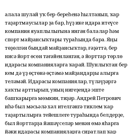
Ҡалала шулай уҡ бер-береһенә һылтанып, ҡар
таҙартмаусылар ҙа бар, һүҙ ике идара итеүсе
компания яуаплылығына ингән балалар һәм
спорт майҙансыҡтары тураһында бара. Яңы
төҙөлгән бындай майҙансыҡтар, ғәҙәттә, бер
нисә йорт өсөн тәғәйенләнгән, ә йорттар төрлө
идарасы компанияларға ҡарай. Шунлыҡтан бер
кем дә үҙ өҫтөнә өҫтәмә майҙандарҙы алырға
теләмәй. Идарасы компаниялар, түләүҙәргә
хаҡты арттырып, уның нигеҙендә эште
башҡарырға мөмкин, тиҙәр. Андрей Петрович
иһә был мәсьәлә хәл ителгәнгә тиклем ҡар
таҙартылырға тейешлеге тураһында белдерҙе,
был йорттарҙа йәшәүселәр менән өмә яһарға
йәки идарасы компанияларға сиратлап ҡар