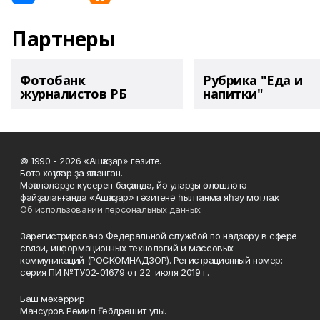
Партнеры
Фотобанк
Рубрика "Еда и
журналистов РБ
напитки"
© 1990 - 2026 «Ашҡаҙар» гәзите.
Бөтә хоҡуҡтар ҙа яҡланған.
Мәҡәләләрҙе күсереп баҫҡанда, йә уларҙы өлөшләтә
файҙаланғанда «Ашҡаҙар» гәзитенә һылтанма яһау мотлаҡ.
Об использовании персональных данных
Зарегистрировано Федеральной службой по надзору в сфере
связи, информационных технологий и массовых
коммуникаций (РОСКОМНАДЗОР). Регистрационный номер:
серия ПИ №ТУ02-01679 от 22 июля 2019 г.
Баш мөхәррир
Мансуров Рәмил Ғәбдрәшит улы.