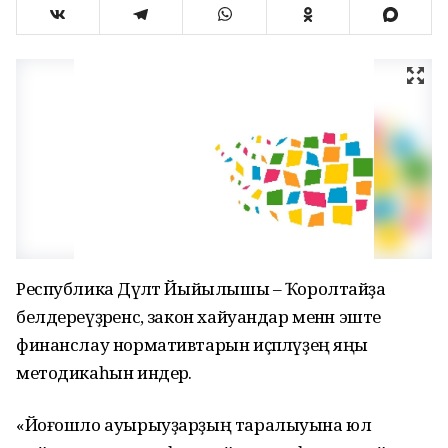
Республика Дәүләт Йыйылышы – Ҡоролтайҙа
белдереүҙәренсә, закон хайуандар менән эште
финанслау нормативтарын иҫәпләүҙең яңы
методикаһын индерә.
«Йоғошло ауырыуҙарҙың таралыуына юл