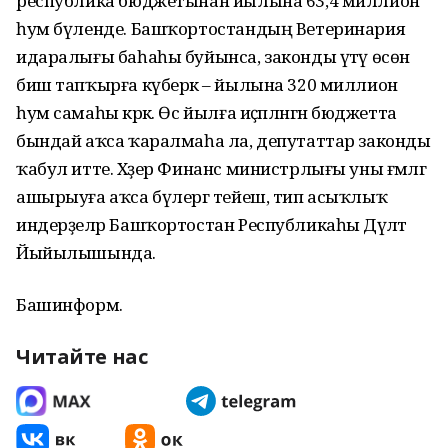
республика бюджетынан йылына 63,4 миллион
һум бүленде. Башҡортостандың Ветеринария
идаралығы баһаһы буйынса, законды үтәү өсөн
биш тапҡырға күберәк – йылына 320 миллион
һум самаһы кәрәк. Өс йылға иҫәпләнгән бюджетта
бындай аҡса ҡаралмаһа ла, депутаттар законды
ҡабул итте. Хәҙер Финанс министрлығы уны ғәмәлгә
ашырыуға аҡса бүлергә тейеш, тип асыҡлыҡ
индерҙеләр Башҡортостан Республикаһы Дәүләт
Йыйылышында.
Башинформ.
Читайте нас