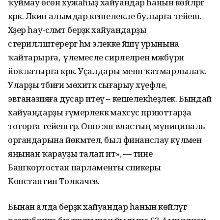
ҡуймау өсөн хужаһыҙ хайуандар һанын көйләргә
кәрәк. Ләкин алымдар кешелекле булырға тейеш.
Хәҙер һау-сәләмәт берәҙәк хайуандарҙы
стерилләштерергә һәм элекке йәшәү урынына
ҡайтарырға, ә үлемесле сирлеләрен мәжбүри
йоҡлатырға кәрәк. Уҫалдары менән ҡатмарлылаҡ.
Уларҙы тәбиғи мөхиткә сығарыу хәүефле, ә
эвтаназияға дусар итеү – кешелекһеҙлек. Бындай
хайуандарҙы ғүмерлеккә махсус приюттарҙа
тоторға тейештәр. Ошо эш властың муниципаль
органдарына йөкмәтелә, был финанслау күләмен
яңынан ҡарауҙы талап итә», — тине
Башҡортостан парламенты спикеры
Константин Толкачев.
Бынан алда берәҙәк хайуандар һанын көйләүгә