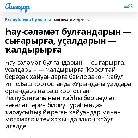
Ашҡаҙар
Республика һулышы
6 ФЕВРАЛЯ 2020, 11:05
Һау-сәләмәт булғандарын —
сығарырға, уҫалдарын —
ҡалдырырға
Һау-сәләмәт булғандарын — сығарырға,
уҫалдарын — ҡалдырырға: Ҡоролтай
берәҙәк хайуандарға бәйле закон ҡабул
итте.Башҡортостанда «Урындағы үҙидара
органдарына Башҡортостан
Республикаһының ҡайһы бер дәүләт
вәкәләттәрен биреү тураһында»
ҡараусыһыҙ йөрөгән хайуандар менән
мөғәмәлә итеү хаҡында закон ҡабул
ителде.