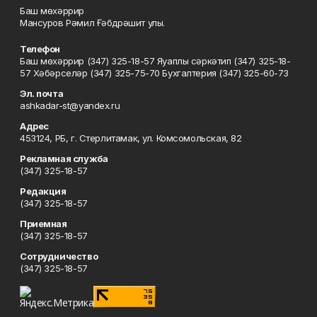
Баш мөхәррир
Мансуров Рәмил Ғәбдрәшит улы.
Телефон
Баш мөхәррир (347) 325-18-57 Яуаплы сәркәтип (347) 325-18-
57 Хәбәрселәр (347) 325-75-70 Бухгалтерия (347) 325-60-73
Эл. почта
ashkadar-st@yandex.ru
Адрес
453124, РБ, г. Стерлитамак, ул. Комсомольская, 82
Рекламная служба
(347) 325-18-57
Редакция
(347) 325-18-57
Приемная
(347) 325-18-57
Сотрудничество
(347) 325-18-57