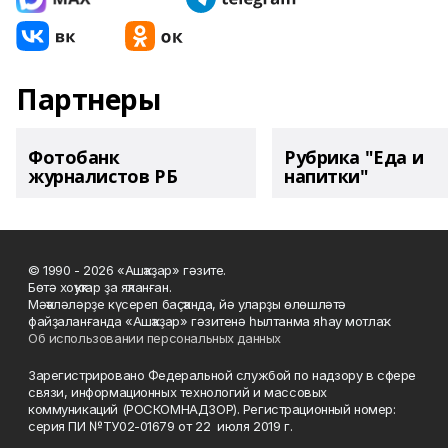
Партнеры
Фотобанк
Рубрика "Еда и
журналистов РБ
напитки"
© 1990 - 2026 «Ашҡаҙар» гәзите.
Бөтә хоҡуҡтар ҙа яҡланған.
Мәҡәләләрҙе күсереп баҫҡанда, йә уларҙы өлөшләтә
файҙаланғанда «Ашҡаҙар» гәзитенә һылтанма яһау мотлаҡ.
Об использовании персональных данных
Зарегистрировано Федеральной службой по надзору в сфере
связи, информационных технологий и массовых
коммуникаций (РОСКОМНАДЗОР). Регистрационный номер:
серия ПИ №ТУ02-01679 от 22 июля 2019 г.