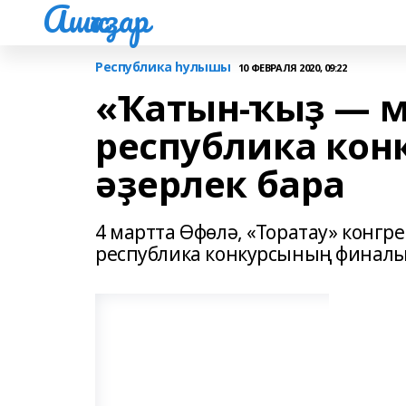
Ашҡаҙар
Республика һулышы
10 ФЕВРАЛЯ 2020, 09:22
«Ҡатын-ҡыҙ — м
республика ко
әҙерлек бара
4 мартта Өфөлә, «Торатау» конгр
республика конкурсының финалы