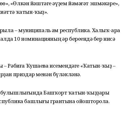
өһө», «Өлкән йәштәге әүҙем йәмәғәт эшмәкәре»,
ниәттә ҡатын-ҡыҙ».
ғарыла – муниципаль һәм республика. Халыҡ-ара
лда 10 номинацияның һәр береһендә бер нисә
ы – Рәбиға Ҡушаева исемендәге «Ҡатын-ҡыҙ –
арҙан приздар менән бүләкләнә.
һы булышлығында Башҡорт ҡатын-ҡыҙҙары
еспублика башлығы грантына ойошторола.