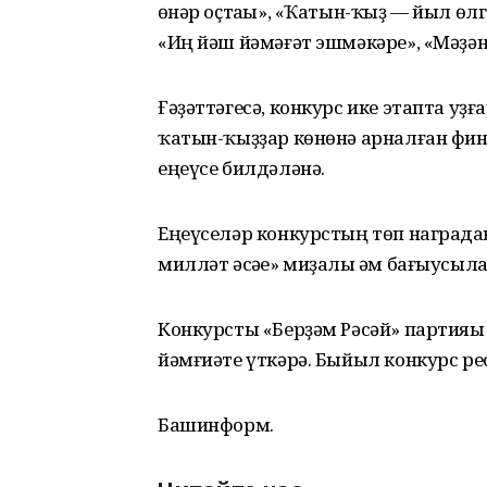
һөнәр оҫтаһы», «Ҡатын-ҡыҙ — йыл өлг
«Иң йәш йәмәғәт эшмәкәре», «Мәҙә
Ғәҙәттәгесә, конкурс ике этапта уҙ
ҡатын-ҡыҙҙар көнөнә арналған фина
еңеүсе билдәләнә.
Еңеүселәр конкурстың төп наградаһ
милләт әсәһе» миҙалы һәм бағыусыл
Конкурсты «Берҙәм Рәсәй» партия
йәмғиәте үткәрә. Быйыл конкурс р
Башинформ.