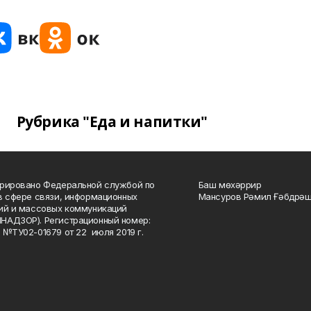
Рубрика "Еда и напитки"
рировано Федеральной службой по
Баш мөхәррир
в сфере связи, информационных
Мансуров Рәмил Ғәбдрәш
ий и массовых коммуникаций
НАДЗОР). Регистрационный номер:
 №ТУ02-01679 от 22 июля 2019 г.