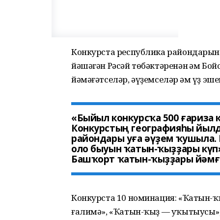
Конкурста республика райондарын
йәшәгән Рәсәй төбәктәренән һәм Бо
йәмәғәтселәр, әүҙемселәр һәм үҙ э
«Быйыл конкурсҡа 500 ғариза к
Конкурстың географияһы йылд
райондары уға әүҙем ҡушыла.
оло быуын ҡатын-ҡыҙҙары күп»
Башҡорт ҡатын-ҡыҙҙары йәмғи
Конкурста 10 номинация: «Ҡатын-ҡы
ғалимә», «Ҡатын-ҡыҙ — уҡытыусы»,