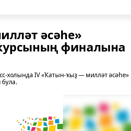
илләт әсәһе»
нкурсының финалына
есс-холында IV «Ҡатын-ҡыҙ — милләт әсәһе»
 була.