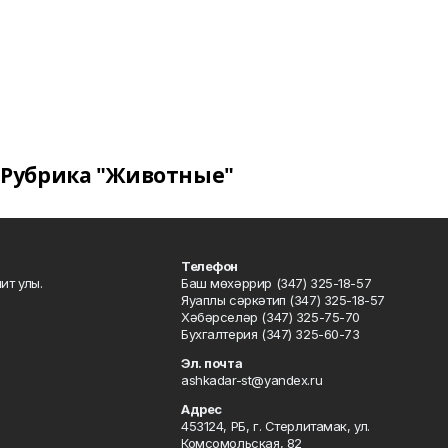
Рубрика "Животные"
Телефон
ит улы.
Баш мөхәррир (347) 325-18-57
Яуаплы сәркәтип (347) 325-18-57
Хәбәрселәр (347) 325-75-70
Бухгалтерия (347) 325-60-73
Эл. почта
ashkadar-st@yandex.ru
Адрес
453124, РБ, г. Стерлитамак, ул.
Комсомольская, 82