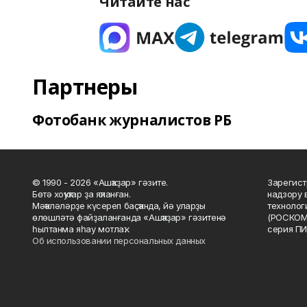
Читайте нас
Партнеры
Фотобанк журналистов РБ
© 1990 - 2026 «Ашҡаҙар» гәзите.
Зарегист
Бөтә хоҡуҡтар ҙа яҡланған.
надзору 
Мәҡәләләрҙе күсереп баҫҡанда, йә уларҙы
технолог
өлөшләтә файҙаланғанда «Ашҡаҙар» гәзитенә
(РОСКОМ
һылтанма яһау мотлаҡ.
серия ПИ
Об использовании персональных данных