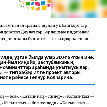
ан һәм ҡалаларынан, шулай уҡ башҡорттар
йондороҡһоҙ Дәүләттәр Берләшмәһе илдәренән
шенең оҫталары булған ҡатын-ҡыҙҙар ҡатнаша.
илде, уҙған йылда улар 300-гә яҡын ине.
ан-йыл киңәйә, республиканың
 Номинанттар араһында уҡытыусылар,
, — тип хәбәр итте проект авторы,
әте рәйесе Гөлнур Ҡолһарина.
ҙ — әсә», «Ҡатын-ҡыҙ – лидер», «Ҡатын-ҡыҙ —
 «Ҡатын-ҡыҙ — бизнес-леди», «Ҡатын-ҡыҙ —