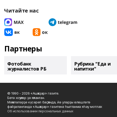
Читайте нас
Партнеры
Фотобанк
Рубрика "Еда и
журналистов РБ
напитки"
© 1990 - 2026 «Ашҡаҙар» гәзите.
Бөтә хоҡуҡтар ҙа яҡланған.
Мәҡәләләрҙе күсереп баҫҡанда, йә уларҙы өлөшләтә
файҙаланғанда «Ашҡаҙар» гәзитенә һылтанма яһау мотлаҡ.
Об использовании персональных данных