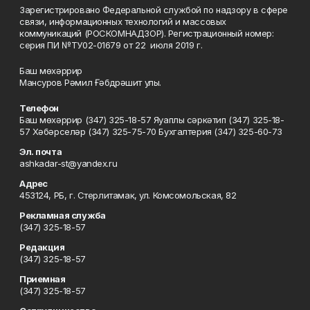
Зарегистрировано Федеральной службой по надзору в сфере
связи, информационных технологий и массовых
коммуникаций (РОСКОМНАДЗОР). Регистрационный номер:
серия ПИ №ТУ02-01679 от 22 июля 2019 г.
Баш мөхәррир
Мансуров Рәмил Ғәбдрәшит улы.
Телефон
Баш мөхәррир (347) 325-18-57 Яуаплы сәркәтип (347) 325-18-
57 Хәбәрселәр (347) 325-75-70 Бухгалтерия (347) 325-60-73
Эл. почта
ashkadar-st@yandex.ru
Адрес
453124, РБ, г. Стерлитамак, ул. Комсомольская, 82
Рекламная служба
(347) 325-18-57
Редакция
(347) 325-18-57
Приемная
(347) 325-18-57