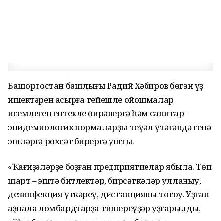
Башҡортостан башлығы Радий Хәбиров бөгөн үҙ
ишектәрен асырға тейешле ойошмалар
исемлеген ентекле өйрәнергә һәм санитар-
эпидемиологик нормаларҙы теүәл үтәгәндә генә
эшләргә рөхсәт бирергә ҡушты.
«Ҡағиҙәләрҙе боҙған предприятиелар ябыла. Төп
шарт – эштә битлектәр, бирсәткәләр ҡулланыу,
дезинфекция үткәреү, дистанцияны тотоу. Уҙған
аҙнала ломбардтарҙа тишереүҙәр уҙғарылды,