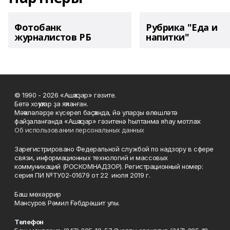
Фотобанк
Рубрика "Еда и
журналистов РБ
напитки"
© 1990 - 2026 «Ашҡаҙар» гәзите.
Бөтә хоҡуҡтар ҙа яҡланған.
Мәҡәләләрҙе күсереп баҫҡанда, йә уларҙы өлөшләтә
файҙаланғанда «Ашҡаҙар» гәзитенә һылтанма яһау мотлаҡ.
Об использовании персональных данных
Зарегистрировано Федеральной службой по надзору в сфере
связи, информационных технологий и массовых
коммуникаций (РОСКОМНАДЗОР). Регистрационный номер:
серия ПИ №ТУ02-01679 от 22 июля 2019 г.
Баш мөхәррир
Мансуров Рәмил Ғәбдрәшит улы.
Телефон