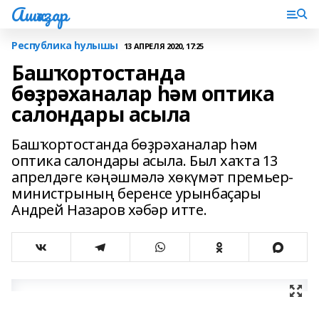
Ашҡаҙар
Республика һулышы
13 АПРЕЛЯ 2020, 17:25
Башҡортостанда
бөҙрәханалар һәм оптика
салондары асыла
Башҡортостанда бөҙрәханалар һәм
оптика салондары асыла. Был хаҡта 13
апрелдәге кәңәшмәлә хөкүмәт премьер-
министрының беренсе урынбаҫары
Андрей Назаров хәбәр итте.