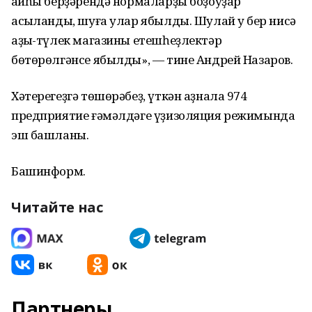
ҡайһы берҙәрендә нормаларҙы боҙоуҙар
асыҡланды, шуға улар ябылды. Шулай уҡ бер нисә
аҙыҡ-түлек магазины етешһеҙлектәр
бөтөрөлгәнсе ябылды», — тине Андрей Назаров.
Хәтерегеҙгә төшөрәбеҙ, үткән аҙнала 974
предприятие ғәмәлдәге үҙизоляция режимында
эш башланы.
Башинформ.
Читайте нас
Партнеры