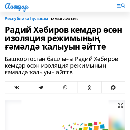
Ашҡаҙар
Республика һулышы
12 МАЯ 2020, 13:30
Радий Хәбиров кемдәр өсөн
изоляция режимының
ғәмәлдә ҡалыуын әйтте
Башҡортостан башлығы Радий Хәбиров
кемдәр өсөн изоляция режимының
ғәмәлдә ҡалыуын әйтте.