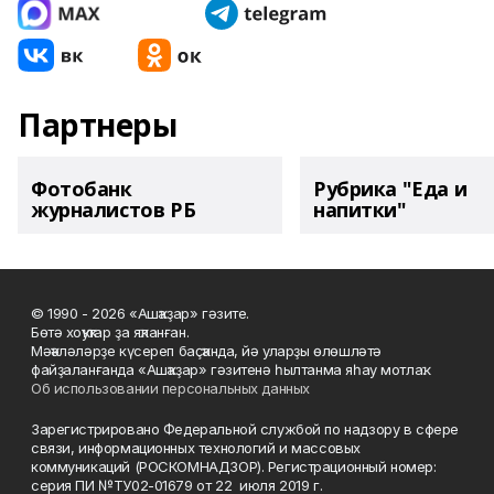
Партнеры
Фотобанк
Рубрика "Еда и
журналистов РБ
напитки"
© 1990 - 2026 «Ашҡаҙар» гәзите.
Бөтә хоҡуҡтар ҙа яҡланған.
Мәҡәләләрҙе күсереп баҫҡанда, йә уларҙы өлөшләтә
файҙаланғанда «Ашҡаҙар» гәзитенә һылтанма яһау мотлаҡ.
Об использовании персональных данных
Зарегистрировано Федеральной службой по надзору в сфере
связи, информационных технологий и массовых
коммуникаций (РОСКОМНАДЗОР). Регистрационный номер:
серия ПИ №ТУ02-01679 от 22 июля 2019 г.