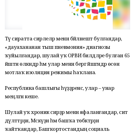
Тәү сиратта сирлеләр менән бәйләнештә булғандар,
«дауахананан тыш пневмония» диагнозы
ҡуйылғандар, шулай уҡ ОРВИ билдәләре булған 65
йәштән өлкәндәр һәм улар менән бергә йәшәгәндәр өсөн
мотлаҡ изоляция режимы һаҡлана.
Республика башлығы һүҙҙәренсә, улар – унар
меңләгән кеше.
Шулай уҡ хроник сирҙәр менән яфаланғандар, сит
дәүләттәрҙән, Мәскәүҙән һәм башҡа төбәктәрҙән
ҡайтҡандар, Башҡортостандың социаль