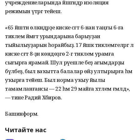
учреждениеларында йәшәгәндәр изоляция
режимын үтәргә тейеш.
«65 йәштән өлкәндәрҙе киске сәғәт 6-нан таңғы 6-ға
тиклем йәмәғәт урындарына барыуҙан
тыйылыуҙарын һорайбыҙ. 17 йәшкә тиклемгеләргә лә
киске сәғәт 8-ҙән көндөҙгө 2-гә тиклем урамға
сығырға ярамай. Шул рәүешле беҙ ағымдарҙы
бүләбеҙ, был ваҡытта балалар өйҙә ултырырға һәм
уҡырға тейеш. Был норма уҡыу йылы
тамамланғансы — 22 һәм 29 майға хәтлем ғәмәлдә»,
— тине Радий Хәбиров.
Башинформ.
Читайте нас