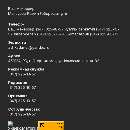
Баш мөхәррир
Мансуров Рәмил Ғәбдрәшит улы.
Телефон
Баш мөхәррир (347) 325-18-57 Яуаплы сәркәтип (347) 325-18-
57 Хәбәрселәр (347) 325-75-70 Бухгалтерия (347) 325-60-73
Эл. почта
ashkadar-st@yandex.ru
Адрес
453124, РБ, г. Стерлитамак, ул. Комсомольская, 82
Рекламная служба
(347) 325-18-57
Редакция
(347) 325-18-57
Приемная
(347) 325-18-57
Сотрудничество
(347) 325-18-57