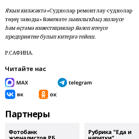
Яҡын киләсәктә
«Суднолар ремонтлау-суднолар
төҙөү заводы» йәмғиәте
зыянлыҡһыҙ эшләүсе
һәм өҫтәмә инвестициялар йәлеп итеүсе
предприятие булып китергә тейеш.
Р.САФИНА.
Читайте нас
Партнеры
Фотобанк
Рубрика "Еда и
журналистов РБ
напитки"