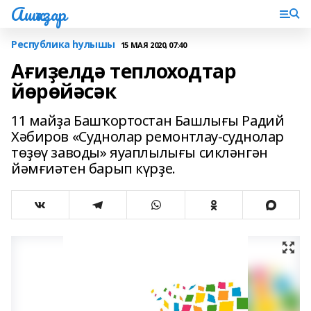
Ашҡаҙар
Республика һулышы
15 МАЯ 2020, 07:40
Ағиҙелдә теплоходтар
йөрөйәсәк
11 майҙа Башҡортостан Башлығы Радий
Хәбиров «Суднолар ремонтлау-суднолар
төҙөү заводы» яуаплылығы сикләнгән
йәмғиәтен барып күрҙе.