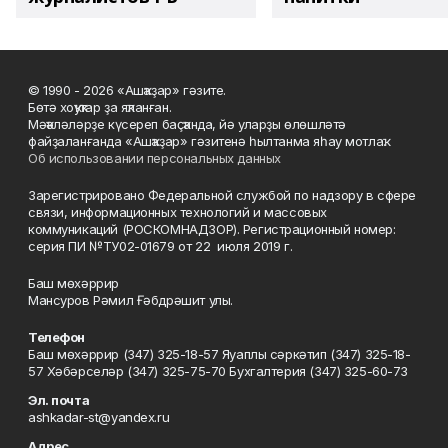
© 1990 - 2026 «Ашҡаҙар» гәзите.
Бөтә хоҡуҡтар ҙа яҡланған.
Мәҡәләләрҙе күсереп баҫҡанда, йә уларҙы өлөшләтә
файҙаланғанда «Ашҡаҙар» гәзитенә һылтанма яһау мотлаҡ.
Об использовании персональных данных
Зарегистрировано Федеральной службой по надзору в сфере
связи, информационных технологий и массовых
коммуникаций (РОСКОМНАДЗОР). Регистрационный номер:
серия ПИ №ТУ02-01679 от 22 июля 2019 г.
Баш мөхәррир
Мансуров Рәмил Ғәбдрәшит улы.
Телефон
Баш мөхәррир (347) 325-18-57 Яуаплы сәркәтип (347) 325-18-
57 Хәбәрселәр (347) 325-75-70 Бухгалтерия (347) 325-60-73
Эл. почта
ashkadar-st@yandex.ru
Адрес