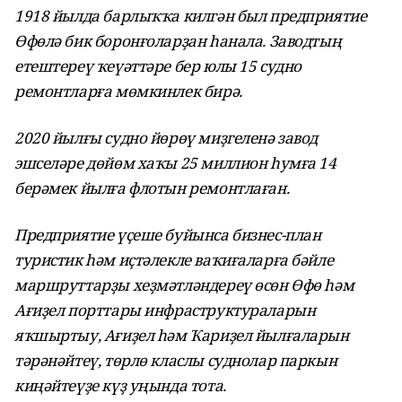
1918
йылда барлыҡҡа килгән был п
редприятие
Өфөлә бик боронғоларҙан һанала. Заводтың
етештереү ҡеүәттәре бер юлы 15 судно
ремонтларға мөмкинлек бирә.
2020 йылғы судно йөрөү миҙгеленә завод
эшселәре дөйөм хаҡы 25 миллион һумға 14
берәмек йылға флотын ремонтлаған.
Предприятие үҫеше буйынса бизнес-план
туристик һәм иҫтәлекле ваҡиғаларға бәйле
маршруттарҙы хеҙмәтләндереү өсөн Өфө һәм
Ағиҙел порттары инфраструктураларын
яҡшыртыу, Ағиҙел һәм Ҡариҙел йылғаларын
тәрәнәйтеү, төрлө класлы суднолар паркын
киңәйтеүҙе күҙ уңында тота.