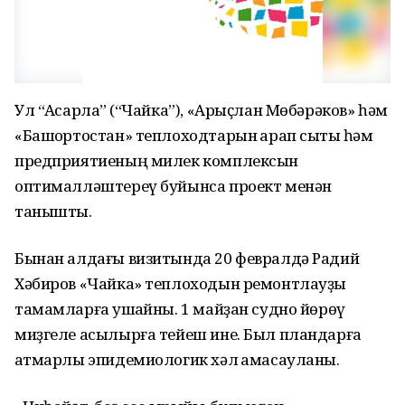
Ул “Аҡсарлаҡ” (“Чайка”), «Арыҫлан Мөбәрәков» һәм
«Башҡортостан» теплоходтарын ҡарап сыҡты һәм
предприятиеның милек комплексын
оптималләштереү буйынса проект менән
танышты.
Бынан алдағы визитында 20 февралдә Радий
Хәбиров «Чайка» теплоходын ремонтлауҙы
тамамларға ҡушҡайны. 1 майҙан судно йөрөү
миҙгеле асылырға тейеш ине. Был пландарға
ҡатмарлы эпидемиологик хәл ҡамасауланы.