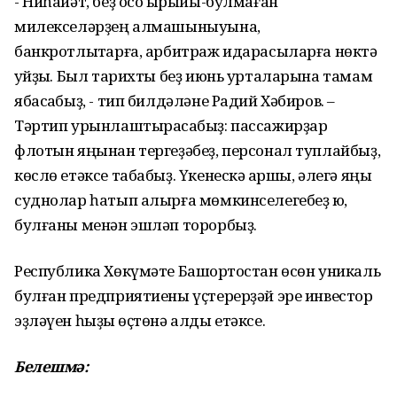
- Ниһайәт, беҙ осо ҡырыйы-булмаған
милекселәрҙең алмашыныуына,
банкротлыҡтарға, арбитраж идарасыларға нөктә
ҡуйҙыҡ. Был тарихты беҙ июнь урталарына тамам
ябасаҡбыҙ, - тип билдәләне Радий Хәбиров. –
Тәртип урынлаштырасаҡбыҙ: пассажирҙар
флотын яңынан тергеҙәбеҙ, персонал туплайбыҙ,
көслө етәксе табабыҙ. Үкенескә ҡаршы, әлегә яңы
суднолар һатып алырға мөмкинселегебеҙ юҡ,
булғаны менән эшләп торорбыҙ.
Республика Хөкүмәте Башҡортостан өсөн уникаль
булған предприятиены үҫтерерҙәй эре инвестор
эҙләүен һыҙыҡ өҫтөнә алды етәксе.
Белешмә
: