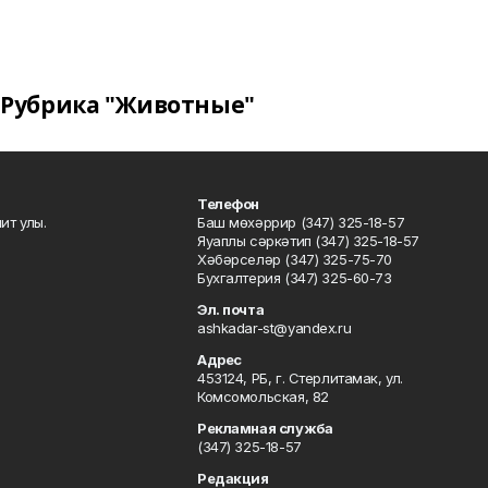
Рубрика "Животные"
Телефон
ит улы.
Баш мөхәррир (347) 325-18-57
Яуаплы сәркәтип (347) 325-18-57
Хәбәрселәр (347) 325-75-70
Бухгалтерия (347) 325-60-73
Эл. почта
ashkadar-st@yandex.ru
Адрес
453124, РБ, г. Стерлитамак, ул.
Комсомольская, 82
Рекламная служба
(347) 325-18-57
Редакция