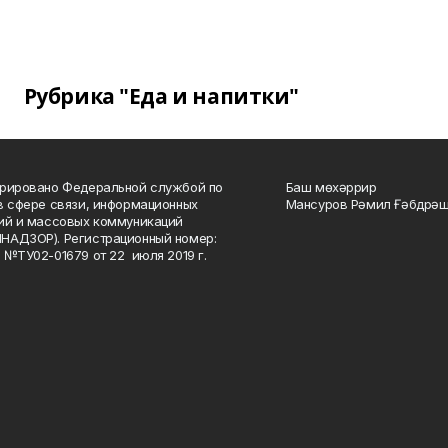
Рубрика "Еда и напитки"
рировано Федеральной службой по
Баш мөхәррир
в сфере связи, информационных
Мансуров Рәмил Ғәбдрәш
ий и массовых коммуникаций
НАДЗОР). Регистрационный номер:
 №ТУ02-01679 от 22 июля 2019 г.