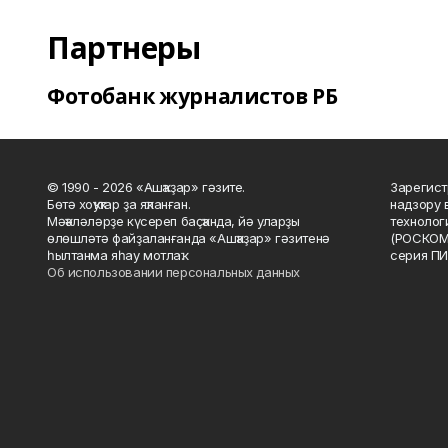
Партнеры
Фотобанк журналистов РБ
© 1990 - 2026 «Ашҡаҙар» гәзите.
Зарегист
Бөтә хоҡуҡтар ҙа яҡланған.
надзору 
Мәҡәләләрҙе күсереп баҫҡанда, йә уларҙы
технолог
өлөшләтә файҙаланғанда «Ашҡаҙар» гәзитенә
(РОСКОМ
һылтанма яһау мотлаҡ.
серия ПИ
Об использовании персональных данных