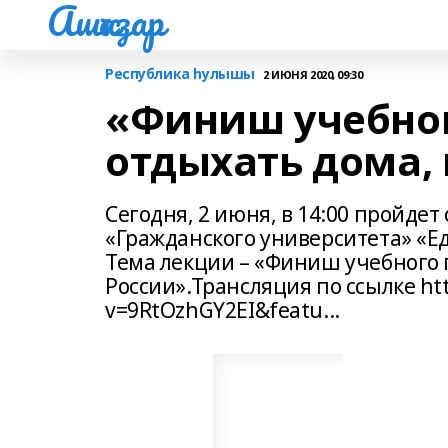
Ашҡаҙар
Республика һулышы
2 ИЮНЯ 2020, 09:30
«Финиш учебного
отдыхать дома, 
Сегодня, 2 июня, в 14:00 пройде
«Гражданского университета» «Е
Тема лекции – «Финиш учебного г
России».Трансляция по ссылке ht
v=9RtOzhGY2EI&featu...