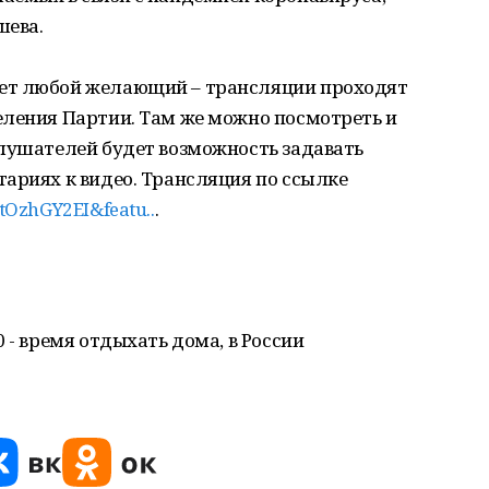
шева.
ет любой желающий – трансляции проходят
еления Партии. Там же можно посмотреть и
слушателей будет возможность задавать
ариях к видео. Трансляция по ссылке
tOzhGY2EI&featu..
.
 - время отдыхать дома, в России