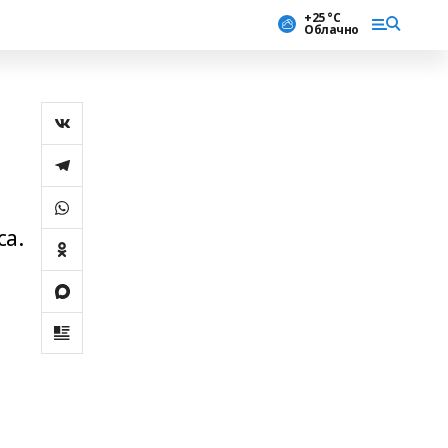
+25 °С
Облачно
са.