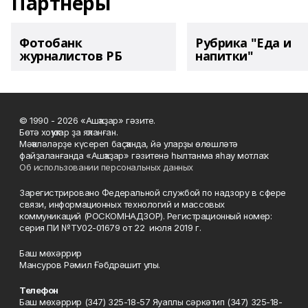
Партнеры
Фотобанк
Рубрика "Еда и
журналистов РБ
напитки"
© 1990 - 2026 «Ашҡаҙар» гәзите.
Бөтә хоҡуҡтар ҙа яҡланған.
Мәҡәләләрҙе күсереп баҫҡанда, йә уларҙы өлөшләтә
файҙаланғанда «Ашҡаҙар» гәзитенә һылтанма яһау мотлаҡ.
Об использовании персональных данных
Зарегистрировано Федеральной службой по надзору в сфере
связи, информационных технологий и массовых
коммуникаций (РОСКОМНАДЗОР). Регистрационный номер:
серия ПИ №ТУ02-01679 от 22 июля 2019 г.
Баш мөхәррир
Мансуров Рәмил Ғәбдрәшит улы.
Телефон
Баш мөхәррир (347) 325-18-57 Яуаплы сәркәтип (347) 325-18-