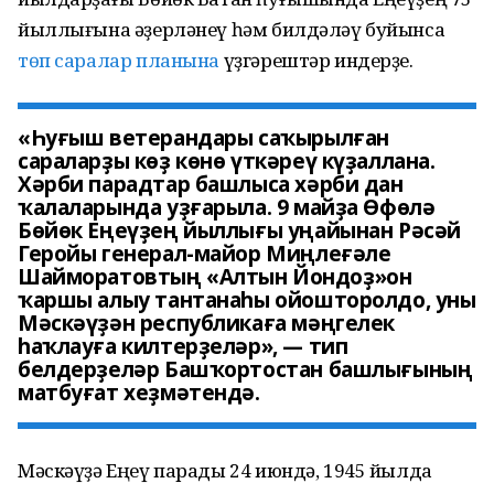
йыллығына әҙерләнеү һәм билдәләү буйынса
төп саралар планына
үҙгәрештәр индерҙе.
«Һуғыш ветерандары саҡырылған
сараларҙы көҙ көнө үткәреү күҙаллана.
Хәрби парадтар башлыса хәрби дан
ҡалаларында уҙғарыла. 9 майҙа Өфөлә
Бөйөк Еңеүҙең йыллығы уңайынан Рәсәй
Геройы генерал-майор Миңлеғәле
Шайморатовтың «Алтын Йондоҙ»он
ҡаршы алыу тантанаһы ойошторолдо, уны
Мәскәүҙән республикаға мәңгелек
һаҡлауға килтерҙеләр», — тип
белдерҙеләр Башҡортостан башлығының
матбуғат хеҙмәтендә.
Мәскәүҙә Еңеү парады 24 июндә, 1945 йылда