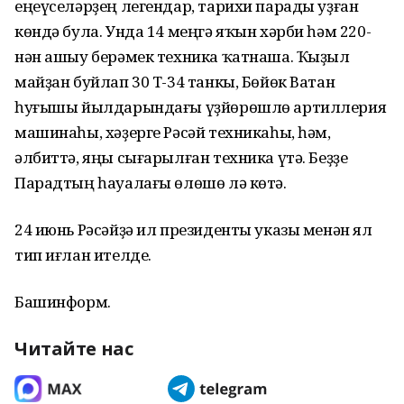
еңеүселәрҙең легендар, тарихи парады уҙған
көндә була. Унда 14 меңгә яҡын хәрби һәм 220-
нән ашыу берәмек техника ҡатнаша. Ҡыҙыл
майҙан буйлап 30 Т-34 танкы, Бөйөк Ватан
һуғышы йылдарындағы үҙйөрөшлө артиллерия
машинаһы, хәҙерге Рәсәй техникаһы, һәм,
әлбиттә, яңы сығарылған техника үтә. Беҙҙе
Парадтың һауалағы өлөшө лә көтә.
24 июнь Рәсәйҙә ил президенты указы менән ял
тип иғлан ителде.
Башинформ.
Читайте нас