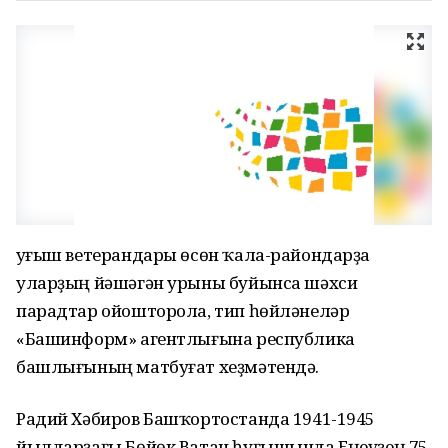
Һуғыш ветерандары өсөн ҡала-райондарҙа
уларҙың йәшәгән урыны буйынса шәхси
парадтар ойошторола, тип һөйләнеләр
«Башинформ» агентлығына республика
башлығының матбуғат хеҙмәтендә.
Радий Хәбиров Башҡортостанда 1941-1945
йылдарҙағы Бөйөк Ватан һуғышында Еңеүҙең 75