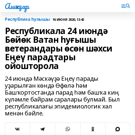
Ашҡаҙар
Республика һулышы
16 ИЮНЯ 2020, 13:43
Республикала 24 июндә
Бөйөк Ватан һуғышы
ветерандары өсөн шәхси
Еңеү парадтары
ойошторола
24 июндә Мәскәүҙә Еңеү парады
уҙарылған көндә Өфөлә һәм
Башҡортостанда парад һәм башҡа киң
күләмле байрам саралары булмай. Был
республикалағы эпидемиологик хәл
менән бәйле.