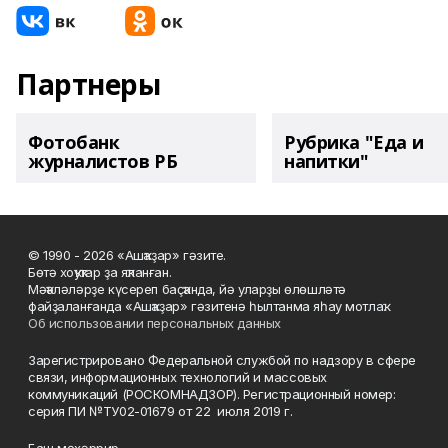
Партнеры
Фотобанк
Рубрика "Еда и
журналистов РБ
напитки"
© 1990 - 2026 «Ашҡаҙар» гәзите.
Бөтә хоҡуҡтар ҙа яҡланған.
Мәҡәләләрҙе күсереп баҫҡанда, йә уларҙы өлөшләтә
файҙаланғанда «Ашҡаҙар» гәзитенә һылтанма яһау мотлаҡ.
Об использовании персональных данных
Зарегистрировано Федеральной службой по надзору в сфере
связи, информационных технологий и массовых
коммуникаций (РОСКОМНАДЗОР). Регистрационный номер:
серия ПИ №ТУ02-01679 от 22 июля 2019 г.