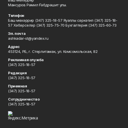
Баш мөхәррир
Мансуров Рәмил Ғәбдрәшит улы.
Телефон
Баш мөхәррир (347) 325-18-57 Яуаплы сәркәтип (347) 325-18-
57 Хәбәрселәр (347) 325-75-70 Бухгалтерия (347) 325-60-73
Эл. почта
ashkadar-st@yandex.ru
Адрес
453124, РБ, г. Стерлитамак, ул. Комсомольская, 82
Рекламная служба
(347) 325-18-57
Редакция
(347) 325-18-57
Приемная
(347) 325-18-57
Сотрудничество
(347) 325-18-57