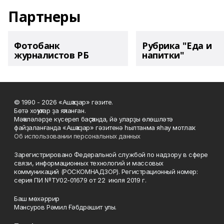
Партнеры
Фотобанк
Рубрика "Еда и
журналистов РБ
напитки"
© 1990 - 2026 «Ашҡаҙар» гәзите.
Бөтә хоҡуҡтар ҙа яҡланған.
Мәҡәләләрҙе күсереп баҫҡанда, йә уларҙы өлөшләтә
файҙаланғанда «Ашҡаҙар» гәзитенә һылтанма яһау мотлаҡ.
Об использовании персональных данных
Зарегистрировано Федеральной службой по надзору в сфере
связи, информационных технологий и массовых
коммуникаций (РОСКОМНАДЗОР). Регистрационный номер:
серия ПИ №ТУ02-01679 от 22 июля 2019 г.
Баш мөхәррир
Мансуров Рәмил Ғәбдрәшит улы.