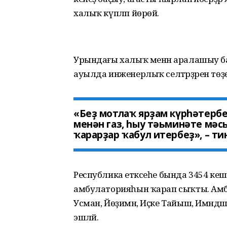
халыҡ күпләп йөрөй.
Урындағы халыҡ менән аралашыу
ауылда инженерлыҡ селтәрҙәрен төҙ
«Беҙ мотлаҡ ярҙам күрһәтерб
менән газ, һыу тәьминәте мә
ҡарарҙар ҡабул итербеҙ», – ти
Республика етәксеһе бында 3454 кеш
амбулаторияһын ҡарап сыҡты. Амб
Усман, Йөҙимән, Иҫке Тайыш, Имәнд
эшләй.