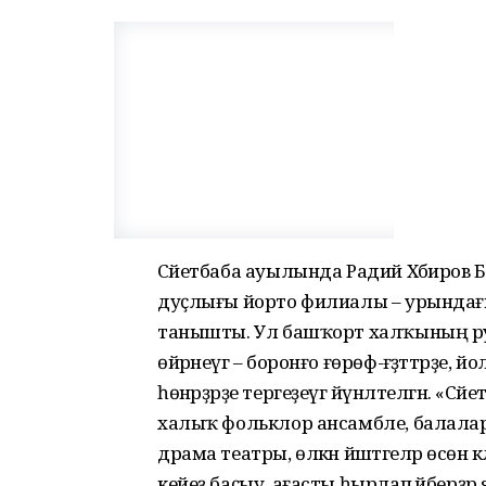
Сәйетбаба ауылында Радий Хәбиро
дуҫлығы йорто филиалы – урындағы т
танышты. Ул башҡорт халҡының рух
өйрәнеүгә – боронғо ғөрөф-ғәҙәттәрҙе,
һөнәрҙәрҙе тергеҙеүгә йүнәлтелгән. «С
халыҡ фольклор ансамбле, балалар һ
драма театры, өлкән йәштәгеләр өсөн к
кейеҙ баҫыу, ағасты һырлап әйберҙәр 