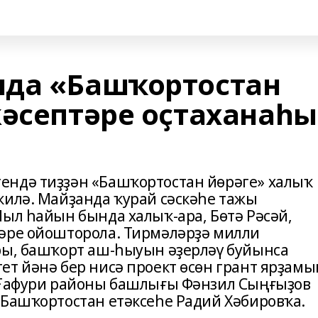
нда «Башҡортостан
кәсептәре оҫтаханаһы
ендә тиҙҙән «Башҡортостан йөрәге» халыҡ
килә. Майҙанда ҡурай сәскәһе тажы
Йыл һайын бында халыҡ-ара, Бөтә Рәсәй,
дәре ойошторола. Тирмәләрҙә милли
ры, башҡорт аш-һыуын әҙерләү буйынса
ет йәнә бер нисә проект өсөн грант ярҙамы
е Ғафури районы башлығы Фәнзил Сыңғыҙов
 Башҡортостан етәксеһе Радий Хәбировҡа.