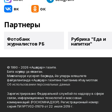
Партнеры
Фотобанк
Рубрика "Еда и
журналистов РБ
напитки"
© 1990 - 2026 «Ашҡаҙар» гәзите.
Бөтә хоҡуҡтар ҙа яҡланған.
Мәҡәләләрҙе күсереп баҫҡанда, йә уларҙы өлөшләтә
файҙаланғанда «Ашҡаҙар» гәзитенә һылтанма яһау мотлаҡ.
Об использовании персональных данных
Зарегистрировано Федеральной службой по надзору в сфере
связи, информационных технологий и массовых
коммуникаций (РОСКОМНАДЗОР). Регистрационный номер:
серия ПИ №ТУ02-01679 от 22 июля 2019 г.