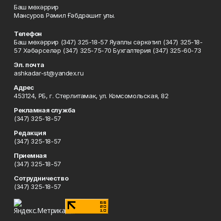
Баш мөхәррир
Мансуров Рәмил Ғәбдрәшит улы.
Телефон
Баш мөхәррир (347) 325-18-57 Яуаплы сәркәтип (347) 325-18-
57 Хәбәрселәр (347) 325-75-70 Бухгалтерия (347) 325-60-73
Эл. почта
ashkadar-st@yandex.ru
Адрес
453124, РБ, г. Стерлитамак, ул. Комсомольская, 82
Рекламная служба
(347) 325-18-57
Редакция
(347) 325-18-57
Приемная
(347) 325-18-57
Сотрудничество
(347) 325-18-57