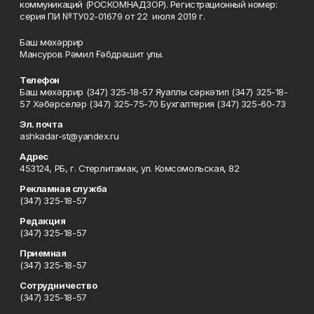
коммуникаций (РОСКОМНАДЗОР). Регистрационный номер:
серия ПИ №ТУ02-01679 от 22 июля 2019 г.
Баш мөхәррир
Мансуров Рәмил Ғәбдрәшит улы.
Телефон
Баш мөхәррир (347) 325-18-57 Яуаплы сәркәтип (347) 325-18-
57 Хәбәрселәр (347) 325-75-70 Бухгалтерия (347) 325-60-73
Эл. почта
ashkadar-st@yandex.ru
Адрес
453124, РБ, г. Стерлитамак, ул. Комсомольская, 82
Рекламная служба
(347) 325-18-57
Редакция
(347) 325-18-57
Приемная
(347) 325-18-57
Сотрудничество
(347) 325-18-57