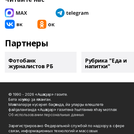
Партнеры
Фотобанк
Рубрика "Еда и
журналистов РБ
напитки"
© 1990 - 2026 «Ашҡаҙар» гәзите.
Бөтә хоҡуҡтар ҙа яҡланған.
Мәҡәләләрҙе күсереп баҫҡанда, йә уларҙы өлөшләтә
файҙаланғанда «Ашҡаҙар» гәзитенә һылтанма яһау мотлаҡ.
Об использовании персональных данных
Зарегистрировано Федеральной службой по надзору в сфере
связи, информационных технологий и массовых