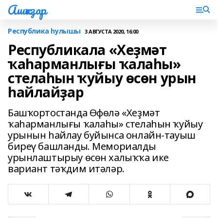
Ашҡаҙар
Республика һулышы
3 АВГУСТА 2020, 16:00
Республикала «Хеҙмәт
ҡаһарманлығы ҡалаһы»
стелаһын ҡуйыу өсөн урын
һайлайҙар
Башҡортостанда Өфөлә «Хеҙмәт
ҡаһарманлығы ҡалаһы» стелаһын ҡуйыу
урынын һайлау буйынса онлайн-тауыш
биреү башланды. Мемориалды
урынлаштырыу өсөн халыҡҡа ике
вариант тәҡдим итәләр.