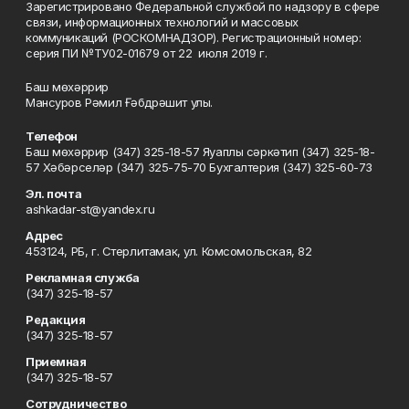
Зарегистрировано Федеральной службой по надзору в сфере
связи, информационных технологий и массовых
коммуникаций (РОСКОМНАДЗОР). Регистрационный номер:
серия ПИ №ТУ02-01679 от 22 июля 2019 г.
Баш мөхәррир
Мансуров Рәмил Ғәбдрәшит улы.
Телефон
Баш мөхәррир (347) 325-18-57 Яуаплы сәркәтип (347) 325-18-
57 Хәбәрселәр (347) 325-75-70 Бухгалтерия (347) 325-60-73
Эл. почта
ashkadar-st@yandex.ru
Адрес
453124, РБ, г. Стерлитамак, ул. Комсомольская, 82
Рекламная служба
(347) 325-18-57
Редакция
(347) 325-18-57
Приемная
(347) 325-18-57
Сотрудничество