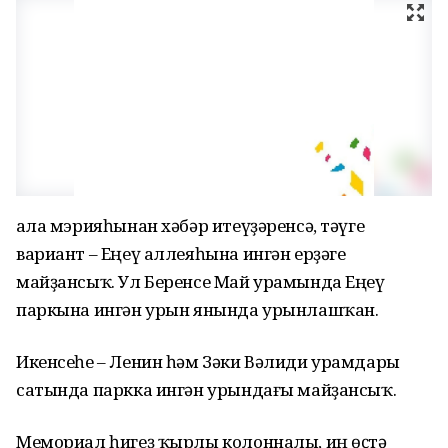
Ҡала мэрияһынан хәбәр итеүҙәренсә, тәүге
вариант – Еңеү аллеяһына ингән ерҙәге
майҙансыҡ. Ул Беренсе Май урамында Еңеү
паркына ингән урын янында урынлашҡан.
Икенсеһе – Ленин һәм Зәки Вәлиди урамдары
сатында паркка ингән урындағы майҙансыҡ.
Мемориал һигеҙ ҡырлы колонналы, иң өҫтә