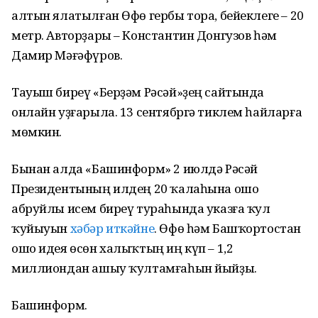
алтын ялатылған Өфө гербы тора, бейеклеге – 20
метр. Авторҙары – Константин Донгузов һәм
Дамир Мәғәфүров.
Тауыш биреү «Берҙәм Рәсәй»ҙең сайтында
онлайн уҙғарыла. 13 сентябргә тиклем һайларға
мөмкин.
Бынан алда «Башинформ» 2 июлдә Рәсәй
Президентының илдең 20 ҡалаһына ошо
абруйлы исем биреү тураһында указға ҡул
ҡуйыуын
хәбәр иткәйне
. Өфө һәм Башҡортостан
ошо идея өсөн халыҡтың иң күп – 1,2
миллиондан ашыу ҡултамғаһын йыйҙы.
Башинформ.