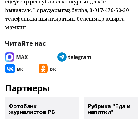
еңеүселәр республика конкурсында көс
һынаясаҡ. Һорауҙарығыҙ булһа, 8-917-476-60-20
телефонына шылтыратып, белешмәләр алырға
мөмкин.
Читайте нас
Партнеры
Фотобанк
Рубрика "Еда и
журналистов РБ
напитки"