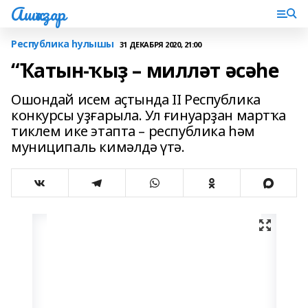
Ашҡаҙар
Республика һулышы
31 ДЕКАБРЯ 2020, 21:00
“Ҡатын-ҡыҙ – милләт әсәһе
Ошондай исем аҫтында II Республика
конкурсы уҙғарыла. Ул ғинуарҙан мартҡа
тиклем ике этапта – республика һәм
муниципаль кимәлдә үтә.