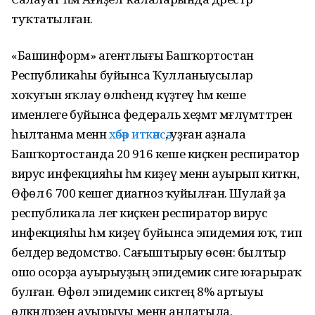
туҡтатылған.
«Башинформ» агентлығы Башҡортостан
Республикаһы буйынса Ҡулланыусылар
хоҡуғын яҡлау өлкәһендә күҙәтеү һәм кеше
именлеге буйынса федераль хеҙмәт мәғлүмәттәренә
һылтанма менән
хәбәр иткәнсә
, уҙған аҙнала
Башҡортостанда 20 916 кеше киҫкен респиратор
вирус инфекцияһы һәм киҙеү менән ауырып киткән,
Өфөлә 6 700 кешегә диагноз ҡуйылған. Шулай ҙа
республикала әлегә киҫкен респиратор вирус
инфекцияһы һәм киҙеү буйынса эпидемия юҡ, тип
белдерә ведомство. Сағыштырыу өсөн: былтыр
ошо осорҙа ауырыуҙың эпидемик сиге юғарыраҡ
булған. Өфөлә эпидемик сиктең 8% артыуы
өлкәндәрҙең ауырыуы менән аңлатыла.