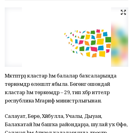
Мәктәптәрҙә кластар һәм балалар баҡсаларында
төркөмдәр өлөшләтә ябыла. Бөгөнгә ошондай
кластар һәм төркөмдәр – 29, тип хәбәр иттеләр
республика Мәғариф министрлығынан.
Салауат, Бөрө, Хәйбулла, Учалы, Дыуан,
Балаҡатай һәм башҡа райондарҙа, шулай уҡ Өфө,
Салауат һәм Ағиҙел ҡалаларында дәрестәр