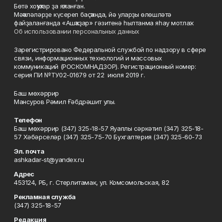
Бөтә хоҡуҡтар ҙа яҡланған.
Мәҡәләләрҙе күсереп баҫҡанда, йә уларҙы өлөшләтә
файҙаланғанда «Ашҡаҙар» гәзитенә һылтанма яһау мотлаҡ.
Об использовании персональных данных
Зарегистрировано Федеральной службой по надзору в сфере
связи, информационных технологий и массовых
коммуникаций (РОСКОМНАДЗОР). Регистрационный номер:
серия ПИ №ТУ02-01679 от 22 июля 2019 г.
Баш мөхәррир
Мансуров Рәмил Ғәбдрәшит улы.
Телефон
Баш мөхәррир (347) 325-18-57 Яуаплы сәркәтип (347) 325-18-
57 Хәбәрселәр (347) 325-75-70 Бухгалтерия (347) 325-60-73
Эл. почта
ashkadar-st@yandex.ru
Адрес
453124, РБ, г. Стерлитамак, ул. Комсомольская, 82
Рекламная служба
(347) 325-18-57
Редакция