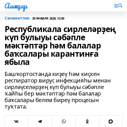
Ашҡаҙар
Сәләмәтлек
29 ЯНВАРЯ 2020, 13:00
Республикала сирлеләрҙең
күп булыуы сәбәпле
мәктәптәр һәм балалар
баҡсалары карантинға
ябыла
Башҡортостанда киҙеү һәм киҫкен
респиратор вирус инфекцияһы менән
сирләүселәрҙең күп булыуы сәбәпле
ҡайһы бер мәктәптәр һәм балалар
баҡсалары белем биреү процесын
туҡтата.