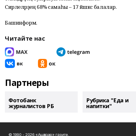
Сирлеләрҙең 68% самаһы – 17 йәшкәсә балалар.
Башинформ.
Читайте нас
Партнеры
Фотобанк
Рубрика "Еда и
журналистов РБ
напитки"
© 1990 - 2026 «Ашҡаҙар» гәзите.