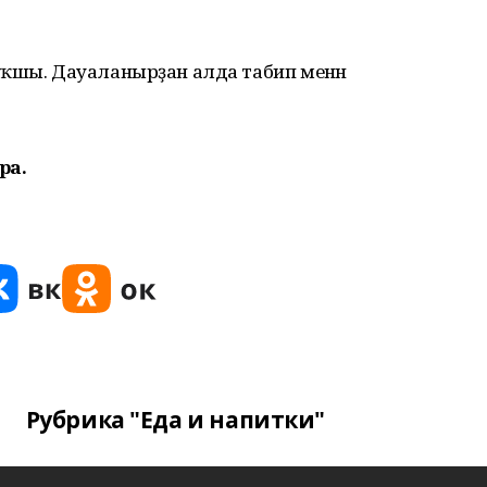
яҡшы. Дауаланырҙан алда табип менән
ра.
Рубрика "Еда и напитки"