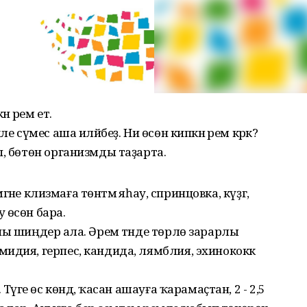
әрем етә.
 сүмес аша иләйбеҙ. Ни өсөн кипкән әрем кәрәк?
п, бөтөн организмды таҙарта.
әгәне клизмаға төнәтмә яһау, спринцовка, күҙгә,
 өсөн бара.
ны шиңдерә ала. Әрем тәнде төрлө зарарлы
идия, герпес, кандида, лямблия, эхинококк
Тәүге өс көндә, ҡасан ашауға ҡарамаҫтан, 2 - 2,5