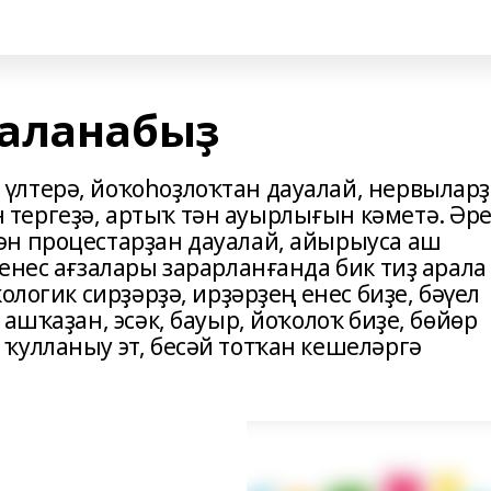
уаланабыҙ
үлтерә, йоҡоһоҙлоҡтан дауалай, нервылар
тергеҙә, артыҡ тән ауырлығын кәметә. Әр
ән процестарҙан дауалай, айырыуса аш
енес ағзалары зарарланғанда бик тиҙ арала
ологик сирҙәрҙә, ирҙәрҙең енес биҙе, бәүел
ашҡаҙан, эсәк, бауыр, йоҡолоҡ биҙе, бөйөр
ҡулланыу эт, бесәй тотҡан кешеләргә