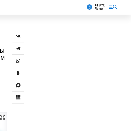
+18 °С
Ясно
ҙы
ем