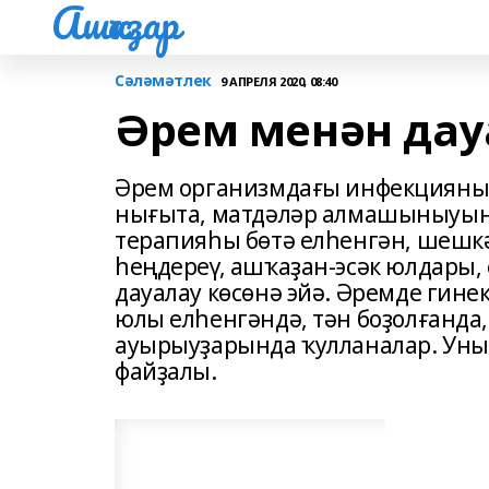
Ашҡаҙар
Сәләмәтлек
9 АПРЕЛЯ 2020, 08:40
Әрем менән да
Әрем организмдағы инфекцияны 
нығыта, матдәләр алмашыныуын 
терапияһы бөтә елһенгән, шешк
һеңдереү, ашҡаҙан-эсәк юлдары, 
дауалау көсөнә эйә. Әремде гинек
юлы елһенгәндә, тән боҙолғанда, 
ауырыуҙарында ҡулланалар. Уны 
файҙалы.