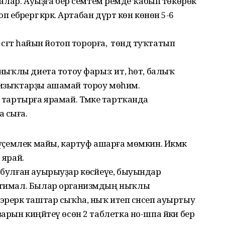
оталар. Ауыҙға бер семтем әремде ҡабып төкөрөк
 ебәрергә кәрәк. Артабан дүрт көн көнөнә 5-6
сәғәт һайын йотоп торорға, ә төндә туҡтатып
ә ныҡлы диета тотоу фарыз: ит, һөт, балыҡ
 ризыҡтарҙы ашамай тороу мөһим.
е тартырға ярамай. Тәмәке тартҡанда
 сыға.
, үҫемлек майы, картуф ашарға мөмкин. Икмәк
 ярай.
 булған ауырыуҙар көсәйеүе, быуындар
ихтимал. Былар организмдың ныҡлы
эрерәк таштар сыҡһа, ныҡ итеп сәнсеп ауыртыу
арын киңәйтеү өсөн 2 таблетка но-шпа йәки бер