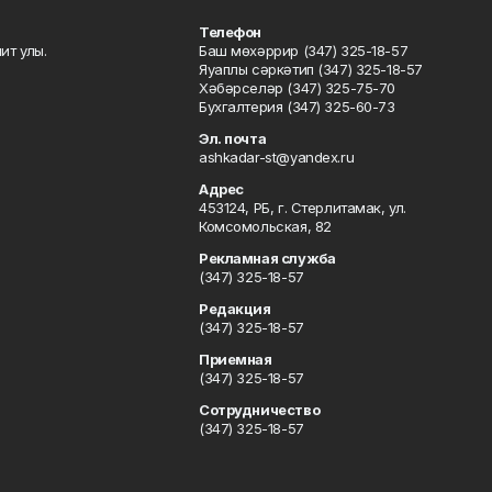
Телефон
ит улы.
Баш мөхәррир (347) 325-18-57
Яуаплы сәркәтип (347) 325-18-57
Хәбәрселәр (347) 325-75-70
Бухгалтерия (347) 325-60-73
Эл. почта
ashkadar-st@yandex.ru
Адрес
453124, РБ, г. Стерлитамак, ул.
Комсомольская, 82
Рекламная служба
(347) 325-18-57
Редакция
(347) 325-18-57
Приемная
(347) 325-18-57
Сотрудничество
(347) 325-18-57