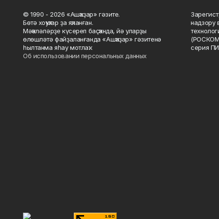
© 1990 - 2026 «Ашҡаҙар» гәзите.
Зарегист
Бөтә хоҡуҡтар ҙа яҡланған.
надзору 
Мәҡәләләрҙе күсереп баҫҡанда, йә уларҙы
технолог
өлөшләтә файҙаланғанда «Ашҡаҙар» гәзитенә
(РОСКОМ
һылтанма яһау мотлаҡ.
серия ПИ
Об использовании персональных данных