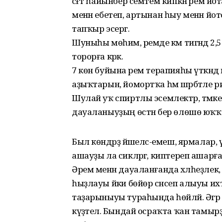
сәғәт һайынбер семтем кипкән әрем й
менән ебетеп, артынан һыу менән йотоп
тапҡыр эсергә.
Шуныһы мөһим, әремде кәм тигәндә 2,5 
торорға кәрәк.
7 көн буйына әрем терапияһы үткәнд
аҙыҡтарын, йомортҡа һәм шәрбәтле
Шулай уҡ спиртлы эсемлектәр, тәмәк
дауаланыуҙың өстән бер өлөшө юҡҡа
Был көндәрҙә йәшелсә-емеш, ярмалар
ашауҙы ла сикләргә, киптереп ашарға
Әрем менән дауаланғанда хәлһеҙлек,
һыҙлауы йәки бөйөр сәнсеп алыуы 
таҙарыныуы тураһында һөйләй. Әгәр 
күҙәтелә. Бындай осраҡта ҡан тамырҙ