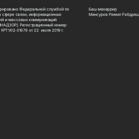
рировано Федеральной службой по
Баш мөхәррир
в сфере связи, информационных
Мансуров Рәмил Ғәбдрәш
ий и массовых коммуникаций
НАДЗОР). Регистрационный номер:
 №ТУ02-01679 от 22 июля 2019 г.