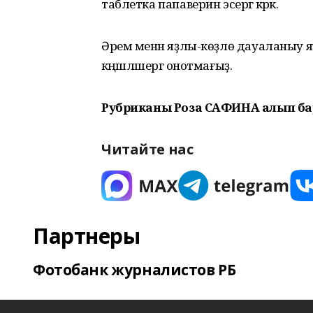
таблетка папаверин эсергә кәрәк.
Әрем менән яҙлы-көҙлө дауаланыу 
кәңәшләшергә онотмағыҙ.
Рубриканы Роза САФИНА алып ба
Читайте нас
Партнеры
Фотобанк журналистов РБ