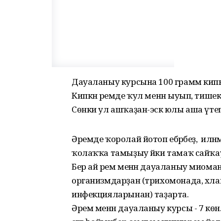
Дауаланыу курсына 100 грамм кипкән 
Кипкән әремде ҡул менән ыуып, тишекле
Сөнки ул ашҡаҙан-эсәк юлы аша үте
Әремде ҡоролай йотоп ебәрәбеҙ, ә иләнм
ҡолаҡҡа тамыҙыу йәки тамаҡ сайҡау
Бер ай әрем менән дауаланыу миома
организмдарҙан (трихомонада, хлам
инфекцияларынан) таҙарта.
Әрем менән дауаланыу курсы - 7 көн. 