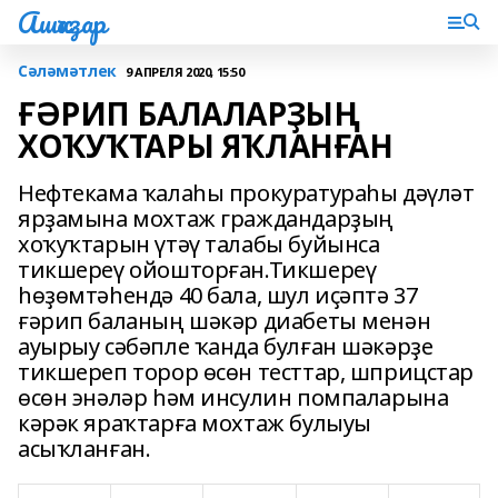
Ашҡаҙар
Сәләмәтлек
9 АПРЕЛЯ 2020, 15:50
ҒӘРИП БАЛАЛАРҘЫҢ
ХОҠУҠТАРЫ ЯҠЛАНҒАН
Нефтекама ҡалаһы прокуратураһы дәүләт
ярҙамына мохтаж граждандарҙың
хоҡуҡтарын үтәү талабы буйынса
тикшереү ойошторған.Тикшереү
һөҙөмтәһендә 40 бала, шул иҫәптә 37
ғәрип баланың шәкәр диабеты менән
ауырыу сәбәпле ҡанда булған шәкәрҙе
тикшереп торор өсөн тесттар, шприцстар
өсөн энәләр һәм инсулин помпаларына
кәрәк яраҡтарға мохтаж булыуы
асыҡланған.