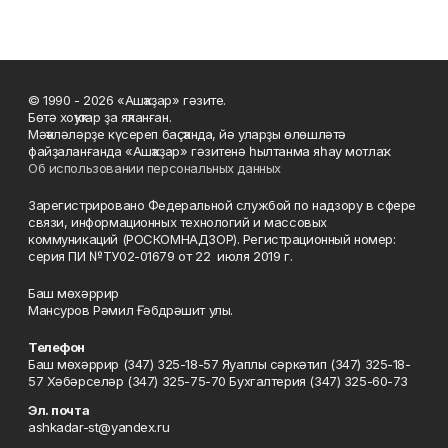
© 1990 - 2026 «Ашҡаҙар» гәзите.
Бөтә хоҡуҡтар ҙа яҡланған.
Мәҡәләләрҙе күсереп баҫҡанда, йә уларҙы өлөшләтә
файҙаланғанда «Ашҡаҙар» гәзитенә һылтанма яһау мотлаҡ.
Об использовании персональных данных
Зарегистрировано Федеральной службой по надзору в сфере
связи, информационных технологий и массовых
коммуникаций (РОСКОМНАДЗОР). Регистрационный номер:
серия ПИ №ТУ02-01679 от 22 июля 2019 г.
Баш мөхәррир
Мансуров Рәмил Ғәбдрәшит улы.
Телефон
Баш мөхәррир (347) 325-18-57 Яуаплы сәркәтип (347) 325-18-
57 Хәбәрселәр (347) 325-75-70 Бухгалтерия (347) 325-60-73
Эл. почта
ashkadar-st@yandex.ru