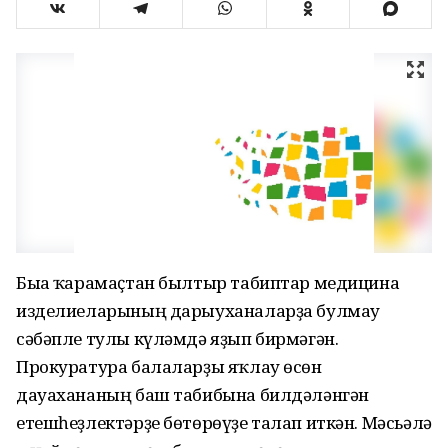
Быға ҡарамаҫтан былтыр табиптар медицина
изделиеларының дарыуханаларҙа булмау
сәбәпле тулы күләмдә яҙып бирмәгән.
Прокуратура балаларҙы яҡлау өсөн
дауахананың баш табибына билдәләнгән
етешһеҙлектәрҙе бөтөрөүҙе талап иткән. Мәсьәлә