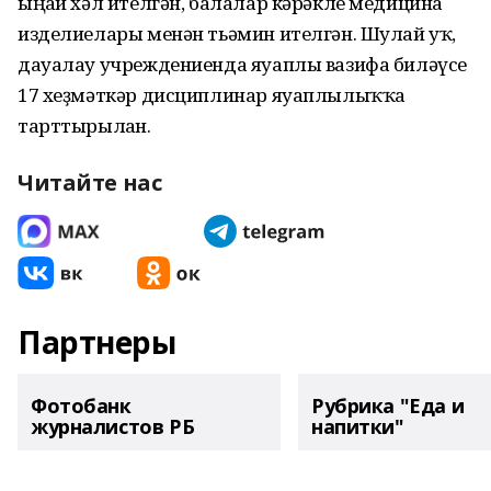
ыңғай хәл ителгән, балалар кәрәкле медицина
изделиелары менән тьәмин ителгән. Шулай уҡ,
дауалау учреждениенда яуаплы вазифа биләүсе
17 хеҙмәткәр дисциплинар яуаплылыҡҡа
тарттырылған.
Читайте нас
Партнеры
Фотобанк
Рубрика "Еда и
журналистов РБ
напитки"