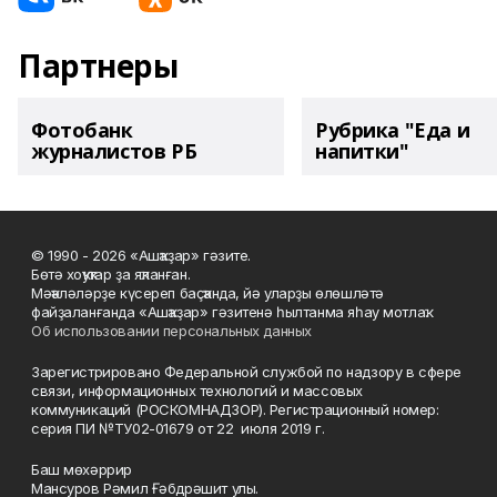
Партнеры
Фотобанк
Рубрика "Еда и
журналистов РБ
напитки"
© 1990 - 2026 «Ашҡаҙар» гәзите.
Бөтә хоҡуҡтар ҙа яҡланған.
Мәҡәләләрҙе күсереп баҫҡанда, йә уларҙы өлөшләтә
файҙаланғанда «Ашҡаҙар» гәзитенә һылтанма яһау мотлаҡ.
Об использовании персональных данных
Зарегистрировано Федеральной службой по надзору в сфере
связи, информационных технологий и массовых
коммуникаций (РОСКОМНАДЗОР). Регистрационный номер:
серия ПИ №ТУ02-01679 от 22 июля 2019 г.
Баш мөхәррир
Мансуров Рәмил Ғәбдрәшит улы.