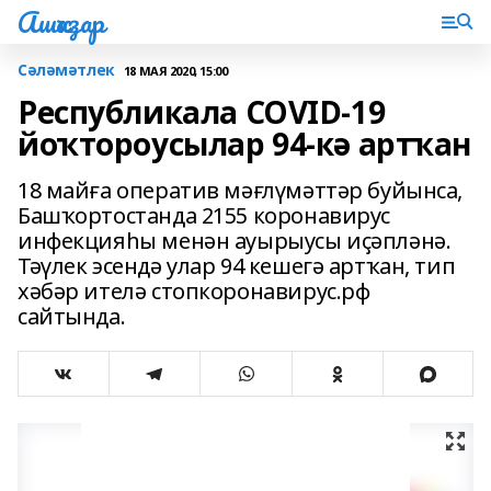
Ашҡаҙар
Сәләмәтлек
18 МАЯ 2020, 15:00
Республикала COVID-19
йоҡтороусылар 94-кә артҡан
18 майға оператив мәғлүмәттәр буйынса,
Башҡортостанда 2155 коронавирус
инфекцияһы менән ауырыусы иҫәпләнә.
Тәүлек эсендә улар 94 кешегә артҡан, тип
хәбәр ителә стопкоронавирус.рф
сайтында.