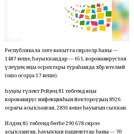
Республикала әлеге ваҡытта сирлеләр һаны —
1487 кеше, һауыҡҡандар — 651, коронавирустан
үлеүҙең яңы осраҡтары тураһында хәбәр ителмәй
(ошо осорҙа 17 кеше).
Һуңғы тәүлектә Рәсәйҙең 81 төбәгендә яңы
коронавирус инфекцияһын йоҡтороуҙың 8926
осрағы асыҡланған, 2836 кеше һауығып сыҡҡан.
Илдең 85 төбәгендә бөтәһе 290 678 сирле
асыҡланған, һауыҡҡан пациенттар һаны — 70