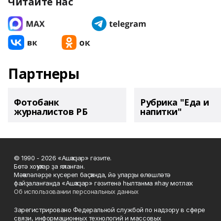
Читайте нас
Партнеры
Фотобанк
Рубрика "Еда и
журналистов РБ
напитки"
© 1990 - 2026 «Ашҡаҙар» гәзите.
Бөтә хоҡуҡтар ҙа яҡланған.
Мәҡәләләрҙе күсереп баҫҡанда, йә уларҙы өлөшләтә
файҙаланғанда «Ашҡаҙар» гәзитенә һылтанма яһау мотлаҡ.
Об использовании персональных данных
Зарегистрировано Федеральной службой по надзору в сфере
связи, информационных технологий и массовых