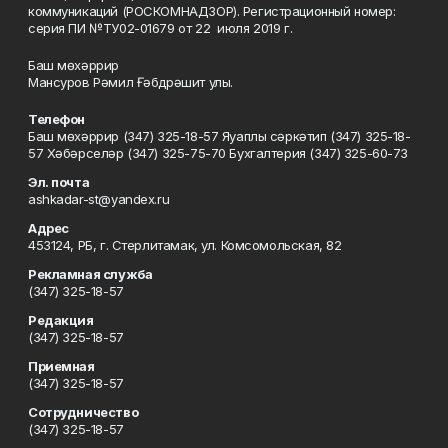
коммуникаций (РОСКОМНАДЗОР). Регистрационный номер:
серия ПИ №ТУ02-01679 от 22 июля 2019 г.
Баш мөхәррир
Мансуров Рәмил Ғәбдрәшит улы.
Телефон
Баш мөхәррир (347) 325-18-57 Яуаплы сәркәтип (347) 325-18-
57 Хәбәрселәр (347) 325-75-70 Бухгалтерия (347) 325-60-73
Эл. почта
ashkadar-st@yandex.ru
Адрес
453124, РБ, г. Стерлитамак, ул. Комсомольская, 82
Рекламная служба
(347) 325-18-57
Редакция
(347) 325-18-57
Приемная
(347) 325-18-57
Сотрудничество
(347) 325-18-57