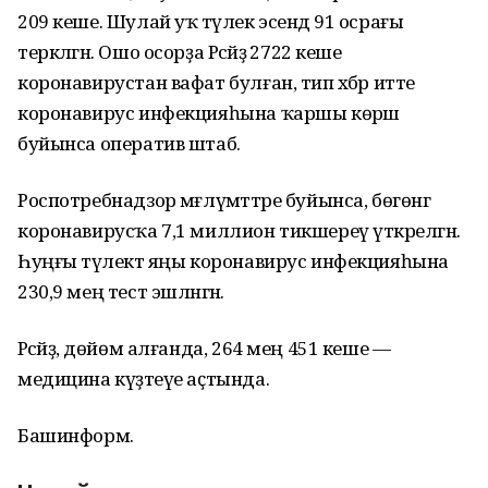
209 кеше. Шулай уҡ тәүлек эсендә 91 осрағы
теркәлгән. Ошо осорҙа Рәсәйҙә 2722 кеше
коронавирустан вафат булған, тип хәбәр итте
коронавирус инфекцияһына ҡаршы көрәш
буйынса оператив штаб.
Роспотребнадзор мәғлүмәттәре буйынса, бөгөнгә
коронавирусҡа 7,1 миллион тикшереү үткәрелгән.
Һуңғы тәүлектә яңы коронавирус инфекцияһына
230,9 мең тест эшләнгән.
Рәсәйҙә, дөйөм алғанда, 264 мең 451 кеше —
медицина күҙәтеүе аҫтында.
Башинформ.