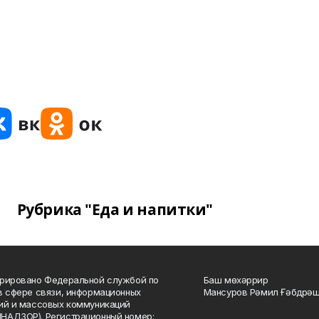
Рубрика "Еда и напитки"
рировано Федеральной службой по
Баш мөхәррир
в сфере связи, информационных
Мансуров Рәмил Ғәбдрәш
ий и массовых коммуникаций
НАДЗОР). Регистрационный номер: