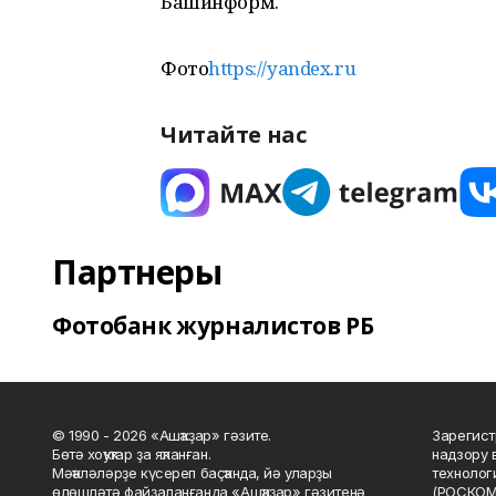
Башинформ.
Фото
https://yandex.ru
Читайте нас
Партнеры
Фотобанк журналистов РБ
© 1990 - 2026 «Ашҡаҙар» гәзите.
Зарегист
Бөтә хоҡуҡтар ҙа яҡланған.
надзору 
Мәҡәләләрҙе күсереп баҫҡанда, йә уларҙы
технолог
өлөшләтә файҙаланғанда «Ашҡаҙар» гәзитенә
(РОСКОМ