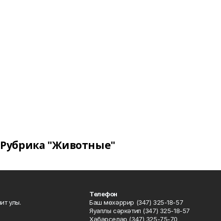
Рубрика "Животные"
Телефон
ит улы.
Баш мөхәррир (347) 325-18-57
Яуаплы сәркәтип (347) 325-18-57
Хәбәрселәр (347) 325-75-70