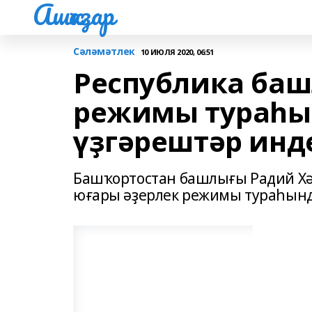
Ашҡаҙар
Сәләмәтлек
10 ИЮЛЯ 2020, 06:51
Республика баш
режимы тураһы
үҙгәрештәр инд
Башҡортостан башлығы Радий Хә
юғары әҙерлек режимы тураһында