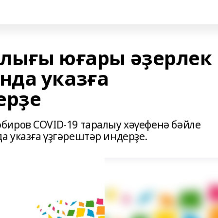
лығы юғары әҙерлек
нда указға
ерҙе
биров COVID-19 таралыу хәүефенә бәйле
 указға үҙгәрештәр индерҙе.