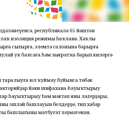
лдәләнеүенсә, республикала 65 йәштән
отлаҡ изоляция режимы һаҡлана. Хаҡлы
ырға сығырға, элемтә салонына барырға
шулай уҡ баҡсаға һәм зыяратҡа барып килергә
м таралыуға юл ҡуймау буйынса төбәк
лакторийҙар йәки шифахана-һауыҡтырыу
лар һауыҡтырыу һәм мәктәп яны лагерҙары,
ының эшләй башлауын белдерҙе, тип хәбәр
һы башлығының матбуғат хеҙмәтенән.