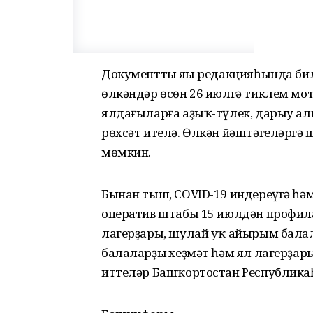
Документтың яңы редакцияһында би
өлкәндәр өсөн 26 июлгә тиклем м
ялдағыларға аҙыҡ-түлек, дарыу ал
рөхсәт ителә. Өлкән йәштәгеләргә 
мөмкин.
Бынан тыш, COVID-19 индереүгә һә
оператив штабы 15 июлдән профи
лагерҙары, шулай уҡ айырым бала
балаларҙың хеҙмәт һәм ял лагерҙар
иттеләр Башҡортостан Республика