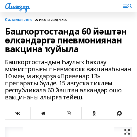
Ашҡаҙар
Сәләмәтлек
25 ИЮЛЯ 2020, 17:05
Башҡортостанда 60 йәштән
өлкәндәргә пневмониянан
вакцина ҡуйыла
Башҡортостандың Һаулыҡ һаҡлау
министрлығы пневмококк вакцинаһынан
10 мең миҡдарҙа «Превенар 13»
препараты бүлде. 15 авгусҡа тиклем
республикала 60 йәштән өлкәндәр ошо
вакцинаны алырға тейеш.