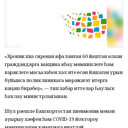
«Хроник үпкә сиренән яфаланған 60 йәштән өлкән
граждандарға вакцина яһау мөмкинлеге һәм
кәрәклеге мәсьәләһен хәл итеү өсөн йәшәгән урын
буйынса поликлиникаға мөрәжәғәт итергә
кәңәш бирәбеҙ», — тип хәбәр иттеләр Һаулыҡ
һаҡлау министрлығынан.
Шул рәүешле Башҡортостан пневмония менән
ауырыу хәүефен һәм COVID-19 йоҡтороу
мөмкинлеген кәметергә ниәтләй.