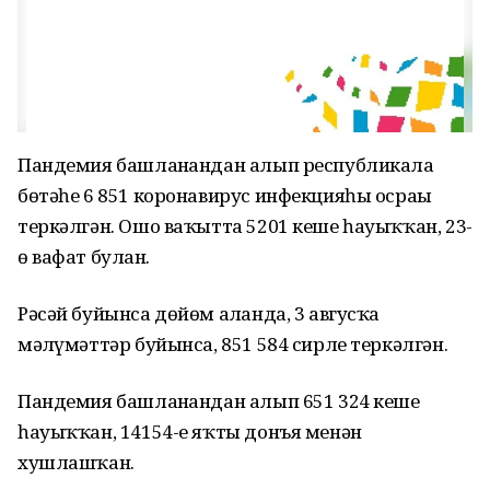
Пандемия башланғандан алып республикала
бөтәһе 6 851 коронавирус инфекцияһы осрағы
теркәлгән. Ошо ваҡытта 5201 кеше һауыҡҡан, 23-
ө вафат булған.
Рәсәй буйынса дөйөм алғанда, 3 авгусҡа
мәғлүмәттәр буйынса, 851 584 сирле теркәлгән.
Пандемия башланғандан алып 651 324 кеше
һауыҡҡан, 14154-е яҡты донъя менән
хушлашҡан.