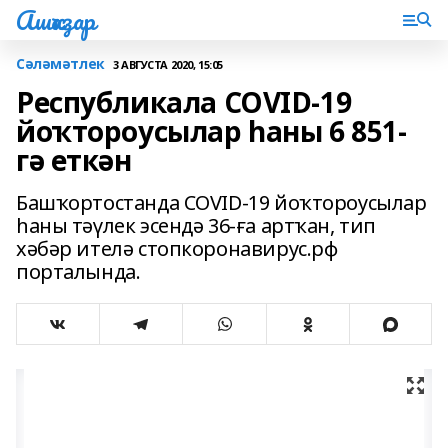
Ашҡаҙар
Сәләмәтлек
3 АВГУСТА 2020, 15:05
Республикала COVID-19
йоҡтороусылар һаны 6 851-
гә еткән
Башҡортостанда COVID-19 йоҡтороусылар
һаны тәүлек эсендә 36-ға артҡан, тип
хәбәр ителә стопкоронавирус.рф
порталында.