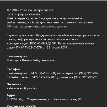
© 1990 - 2026 «Ашҡаҙар» гәзите.
Бөтә хоҡуҡтар ҙа яҡланған.
Мәҡәләләрҙе күсереп баҫҡанда, йә уларҙы өлөшләтә
файҙаланғанда «Ашҡаҙар» гәзитенә һылтанма яһау мотлаҡ.
Об использовании персональных данных
Зарегистрировано Федеральной службой по надзору в сфере
связи, информационных технологий и массовых
коммуникаций (РОСКОМНАДЗОР). Регистрационный номер:
серия ПИ №ТУ02-01679 от 22 июля 2019 г.
Баш мөхәррир
Мансуров Рәмил Ғәбдрәшит улы.
Телефон
Баш мөхәррир (347) 325-18-57 Яуаплы сәркәтип (347) 325-18-
57 Хәбәрселәр (347) 325-75-70 Бухгалтерия (347) 325-60-73
Эл. почта
ashkadar-st@yandex.ru
Адрес
453124, РБ, г. Стерлитамак, ул. Комсомольская, 82
Рекламная служба