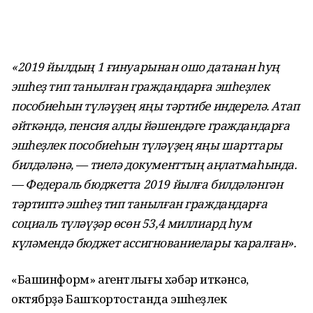
«2019 йылдың 1 ғинуарынан ошо датанан һуң
эшһеҙ тип танылған граждандарға эшһеҙлек
пособиеһын түләүҙең яңы тәртибе индерелә. Атап
әйткәндә, пенсия алды йәшендәге граждандарға
эшһеҙлек пособиеһын түләүҙең яңы шарттары
билдәләнә, — тиелә документтың аңлатмаһында.
— Федераль бюджетта 2019 йылға билдәләнгән
тәртиптә эшһеҙ тип танылған граждандарға
социаль түләүҙәр өсөн 53,4 миллиард һум
күләмендә бюджет ассигнованиелары ҡаралған»
.
«Башинформ» агентлығы хәбәр иткәнсә,
октябрҙә Башҡортостанда эшһеҙлек