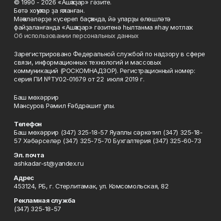
© 1990 - 2026 «Ашҡаҙар» гәзите.
Бөтә хоҡуҡтар ҙа яҡланған.
Мәҡәләләрҙе күсереп баҫҡанда, йә уларҙы өлөшләтә
файҙаланғанда «Ашҡаҙар» гәзитенә һылтанма яһау мотлаҡ.
Об использовании персональных данных
Зарегистрировано Федеральной службой по надзору в сфере
связи, информационных технологий и массовых
коммуникаций (РОСКОМНАДЗОР). Регистрационный номер:
серия ПИ №ТУ02-01679 от 22 июля 2019 г.
Баш мөхәррир
Мансуров Рәмил Ғәбдрәшит улы.
Телефон
Баш мөхәррир (347) 325-18-57 Яуаплы сәркәтип (347) 325-18-
57 Хәбәрселәр (347) 325-75-70 Бухгалтерия (347) 325-60-73
Эл. почта
ashkadar-st@yandex.ru
Адрес
453124, РБ, г. Стерлитамак, ул. Комсомольская, 82
Рекламная служба
(347) 325-18-57