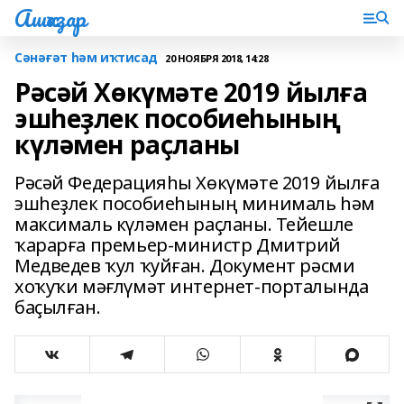
Ашҡаҙар
Сәнәғәт һәм иҡтисад
20 НОЯБРЯ 2018, 14:28
Рәсәй Хөкүмәте 2019 йылға
эшһеҙлек пособиеһының
күләмен раҫланы
Рәсәй Федерацияһы Хөкүмәте 2019 йылға
эшһеҙлек пособиеһының минималь һәм
максималь күләмен раҫланы. Тейешле
ҡарарға премьер-министр Дмитрий
Медведев ҡул ҡуйған. Документ рәсми
хоҡуҡи мәғлүмәт интернет-порталында
баҫылған.