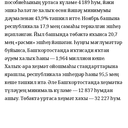
пособиеһының уртаса күләме 4 189 һум, йәки
эшкә һәләтле халыҡ өсөн йәшәү минимумы
дәүмәленән 43,9% тәшкил итте. Ноябрь башына
республикала 17,9 мең самаһы теркәлгән эшһеҙ
иҫәпләнгән. Йыл башында төбәктә яҡынса 20,7
мең «рәсми» эшһеҙ йәшәгән. Һуңғы мәғлүмәттәр
буйынса, Башҡортостанда иҡтисади яҡтан
әүҙем халыҡ һаны — 1,964 миллион кеше.
Халыҡ-ара хеҙмәт ойошмаһы стандарттарына
ярашлы, республикала эшһеҙҙәр һаны 95,5 мең
кеше тәшкил итә. Әле Башҡортостанда хеҙмәткә
түләүҙең минималь күләме — 12 837 һумдан
ашыу. Төбәктә уртаса хеҙмәт хаҡы — 32 227 һум.