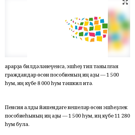
Ҡарарҙа билдәләнеүенсә, эшһеҙ тип танылған
граждандар өсөн пособиеның иң аҙы — 1 500
һум, иң күбе 8 000 һум тәшкил итә.
Пенсия алды йәшендәге кешеләр өсөн эшһеҙлек
пособиеһының иң аҙы — 1 500 һум, иң күбе 11 280
һум була.