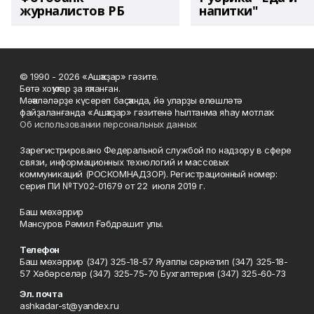
журналистов РБ
напитки"
© 1990 - 2026 «Ашҡаҙар» гәзите.
Бөтә хоҡуҡтар ҙа яҡланған.
Мәҡәләләрҙе күсереп баҫҡанда, йә уларҙы өлөшләтә
файҙаланғанда «Ашҡаҙар» гәзитенә һылтанма яһау мотлаҡ.
Об использовании персональных данных
Зарегистрировано Федеральной службой по надзору в сфере
связи, информационных технологий и массовых
коммуникаций (РОСКОМНАДЗОР). Регистрационный номер:
серия ПИ №ТУ02-01679 от 22 июля 2019 г.
Баш мөхәррир
Мансуров Рәмил Ғәбдрәшит улы.
Телефон
Баш мөхәррир (347) 325-18-57 Яуаплы сәркәтип (347) 325-18-
57 Хәбәрселәр (347) 325-75-70 Бухгалтерия (347) 325-60-73
Эл. почта
ashkadar-st@yandex.ru