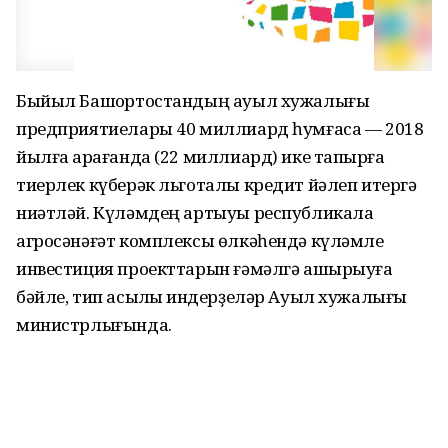
Быйыл Башҡортостандың ауыл хужалығы
предприятиелары 40 миллиард һумғаса — 2018
йылға ҡарағанда (22 миллиард) ике тапҡырға
тиерлек күберәк льготалы кредит йәлеп итергә
ниәтләй. Күләмдең артыуы республикала
агросәнәғәт комплексы өлкәһендә күләмле
инвестиция проекттарын ғәмәлгә ашырыуға
бәйле, тип асыҡлыҡ индерҙеләр Ауыл хужалығы
министрлығында.