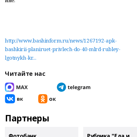
ине.
http://www.bashinform.ru/news/1267192-apk-
bashkirii-planiruet-privlech-do-40-mlrd-rubley-
lgotnykh-kr...
Читайте нас
Партнеры
Фотобанк
Рубрика "Еда и