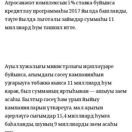
Агросәнәғәт комплексын 5% ставка буйынса
кредитлау программаһы 2017 йылда башланды,
тәүге йылда льготалы займдар суммаһы 11
миллиард һум тәшкил итте.
Ауыл хужалығы министрлығы иҫәпләүҙәре
буйынса, ағымдағы сәсеү кампанияһын
уҙғарыуға төбәккә яҡынса 11 миллиард һум
кәрәк, был сумманың яртыһынан — ашыуы заем
аҡсаһы. Былтыр сәсеү һәм урып йыйыу
кампанияларын үткәреүгә, мал аҙығын
әҙерләүгә сығымдар 15,4 миллиард һумға
баһаланды, шуның 9 миллиарды заем аҡсаһы