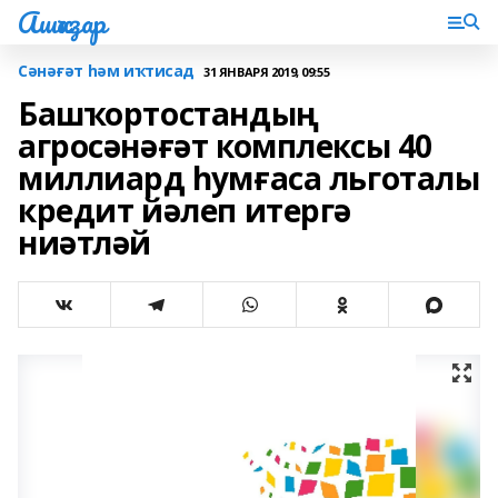
Ашҡаҙар
Сәнәғәт һәм иҡтисад
31 ЯНВАРЯ 2019, 09:55
Башҡортостандың
агросәнәғәт комплексы 40
миллиард һумғаса льготалы
кредит йәлеп итергә
ниәтләй