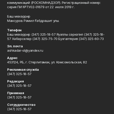
коммуникаций (РОСКОМНАДЗОР). Регистрационный номер:
серия ПИ №ТУ02-01679 от 22 июля 2019 г.
Баш мөхәррир
Мансуров Рәмил Ғәбдрәшит улы.
Телефон
Баш мөхәррир (347) 325-18-57 Яуаплы сәркәтип (347) 325-18-
57 Хәбәрселәр (347) 325-75-70 Бухгалтерия (347) 325-60-73
Эл. почта
ashkadar-st@yandex.ru
Адрес
453124, РБ, г. Стерлитамак, ул. Комсомольская, 82
Рекламная служба
(347) 325-18-57
Редакция
(347) 325-18-57
Приемная
(347) 325-18-57
Сотрудничество
(347) 325-18-57