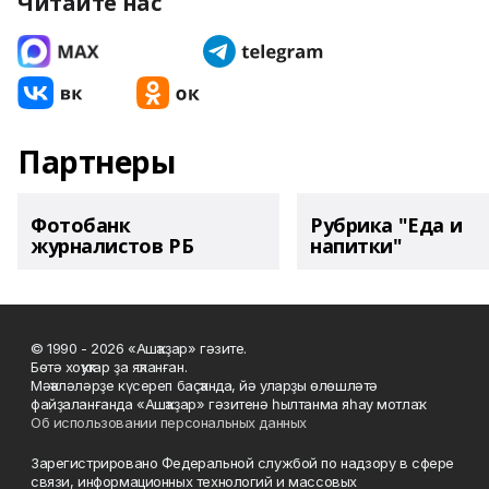
Читайте нас
Партнеры
Фотобанк
Рубрика "Еда и
журналистов РБ
напитки"
© 1990 - 2026 «Ашҡаҙар» гәзите.
Бөтә хоҡуҡтар ҙа яҡланған.
Мәҡәләләрҙе күсереп баҫҡанда, йә уларҙы өлөшләтә
файҙаланғанда «Ашҡаҙар» гәзитенә һылтанма яһау мотлаҡ.
Об использовании персональных данных
Зарегистрировано Федеральной службой по надзору в сфере
связи, информационных технологий и массовых