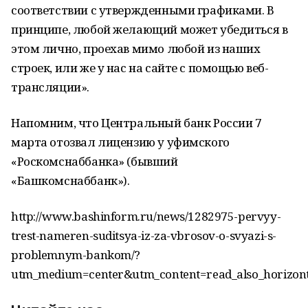
соответствии с утвержденными графиками. В
принципе, любой желающий может убедиться в
этом лично, проехав мимо любой из наших
строек, или же у нас на сайте с помощью веб-
трансляции».
Напомним, что Центральный банк России 7
марта отозвал лицензию у уфимского
«Роскомснаббанка» (бывший
«Башкомснаббанк»).
http://www.bashinform.ru/news/1282975-pervyy-
trest-nameren-suditsya-iz-za-vbrosov-o-svyazi-s-
problemnym-bankom/?
utm_medium=center&utm_content=read_also_horizon