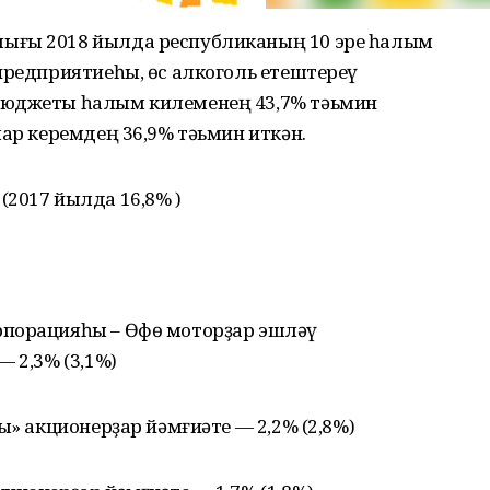
ығы 2018 йылда республиканың 10 эре һалым
предприятиеһы, өс алкоголь етештереү
бюджеты һалым килеменең 43,7% тәьмин
лар керемдең 36,9% тәьмин иткән.
(2017 йылда 16,8% )
рпорацияһы – Өфө моторҙар эшләү
 2,3% (3,1%)
ы» акционерҙар йәмғиәте — 2,2% (2,8%)