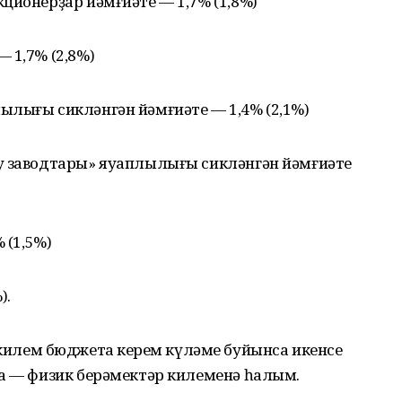
ционерҙар йәмғиәте — 1,7% (1,8%)
 1,7% (2,8%)
ылығы сикләнгән йәмғиәте — 1,4% (2,1%)
у заводтары» яуаплылығы сикләнгән йәмғиәте
 (1,5%)
).
лем бюджетҡа керем күләме буйынса икенсе
ла — физик берәмектәр килеменә һалым.