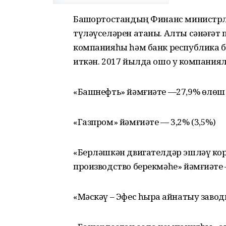
Башҡортостандың Финанс министрл
түләүселәрен атаны. Алты сәнәғәт 
компанияһы һәм банк республика 
иткән. 2017 йылда ошо уҡ компания
«Башнефть» йәмғиәте —27,9% өлөш 
«Газпром» йәмғиәте — 3,2% (3,5%)
«Берләшкән двигателдәр эшләү ко
производство берекмәһе» йәмғиәте —
«Мәскәү – Эфес һыра ҡайнатыу завод