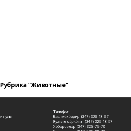
Рубрика "Животные"
Телефон
ит улы.
Баш мөхәррир (347) 325-18-57
Яуаплы сәркәтип (347) 325-18-57
Хәбәрселәр (347) 325-75-70