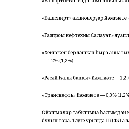
«Башҡортостан сода компанияһы» ак
«Башспирт» акционерҙар йәмғиәте —
«Газпром нефтехим Салауат» яуапл
«Хейнекен берләшкән һыра ҡайнаты
— 1,2% (1,2%)
«Рәсәй Һаҡлыҡ банкы» йәмғиәте— 1,2%
«Транснефть» йәмғиәте — 0,9% (1,2%
Ойошмалар табышына һалымдан ки
булып тора. Тәүге урында НДФЛ ҡа