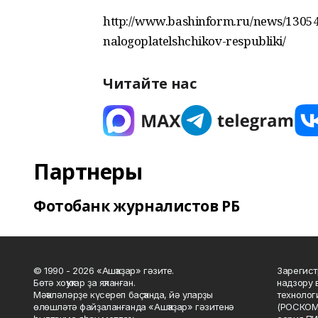
http://www.bashinform.ru/news/13054
nalogoplatelshchikov-respubliki/
Читайте нас
Партнеры
Фотобанк журналистов РБ
© 1990 - 2026 «Ашҡаҙар» гәзите.
Зарегист
Бөтә хоҡуҡтар ҙа яҡланған.
надзору 
Мәҡәләләрҙе күсереп баҫҡанда, йә уларҙы
технолог
өлөшләтә файҙаланғанда «Ашҡаҙар» гәзитенә
(РОСКОМ