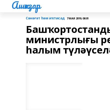
Ашҡаҙар
Сәнәғәт һәм иҡтисад
7 МАЯ 2019, 08:01
Башҡортостанд
министрлығы ре
һалым түләүсел