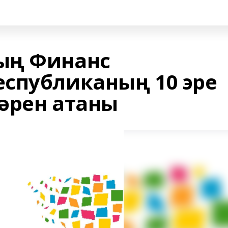
ың Финанс
спубликаның 10 эре
әрен атаны