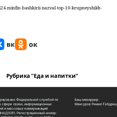
24-minfin-bashkirii-nazval-top-10-krupneyshikh-
Рубрика "Еда и напитки"
рировано Федеральной службой по
Баш мөхәррир
в сфере связи, информационных
Мансуров Рәмил Ғәбдрәш
ий и массовых коммуникаций
НАДЗОР). Регистрационный номер: