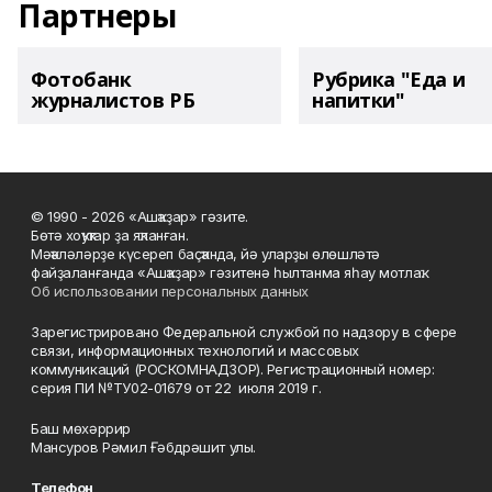
Партнеры
Фотобанк
Рубрика "Еда и
журналистов РБ
напитки"
© 1990 - 2026 «Ашҡаҙар» гәзите.
Бөтә хоҡуҡтар ҙа яҡланған.
Мәҡәләләрҙе күсереп баҫҡанда, йә уларҙы өлөшләтә
файҙаланғанда «Ашҡаҙар» гәзитенә һылтанма яһау мотлаҡ.
Об использовании персональных данных
Зарегистрировано Федеральной службой по надзору в сфере
связи, информационных технологий и массовых
коммуникаций (РОСКОМНАДЗОР). Регистрационный номер:
серия ПИ №ТУ02-01679 от 22 июля 2019 г.
Баш мөхәррир
Мансуров Рәмил Ғәбдрәшит улы.
Телефон