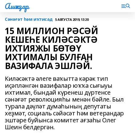
Ашҡаҙар
Сәнәғәт һәм иҡтисад
5 АВГУСТА 2019, 13:20
15 МИЛЛИОН РӘСӘЙ
КЕШЕҺЕ КИЛӘСӘКТӘ
ИХТИЯЖЫ БӨТӨҮ
ИХТИМАЛЫ БУЛҒАН
ВАЗИФАЛА ЭШЛӘЙ.
Киләсәктә әлеге ваҡытта кәрәк тип
иҫәпләнгән вазифалар юҡҡа сығыуы
ихтимал, бындай күренеш дүртенсе
сәнәғәт революцияһы менән бәйле. Был
турала дәүләт думаһының депутаты
хеҙмәт, социаль сәйәсәт һәм ветерандар
эштәре буйынса комитет ағзаһы Олег
Шеин белдергән.