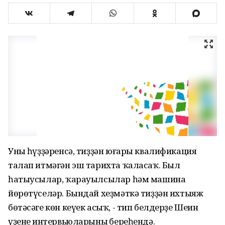
Уның һүҙҙәренсә, тиҙҙән юғары квалификация
талап итмәгән эш тарихта ҡаласаҡ. Был
һатыусылар, ҡарауылсылар һәм машина
йөрөтүселәр. Бындай хеҙмәткә тиҙҙән ихтыяж
бөтәсәге көн кеүек асыҡ, - тип белдерҙе Шеин
үҙенең интервьюларының береһендә.