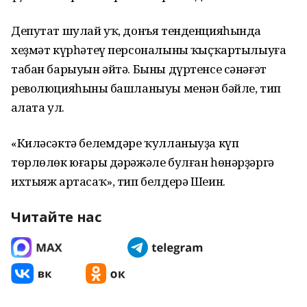
Депутат шулай уҡ, донъя тенденцияһында
хеҙмәт күрһәтеү персоналының ҡыҫҡартылыуға
табан барыуын әйтә. Быны дүртенсе сәнәғәт
революцияһының башланыуы менән бәйле, тип
аңлата ул.
«Киләсәктә белемдәре ҡулланыуҙа күп
төрлөлөк юғары дәрәжәле булған һөнәрҙәргә
ихтыяж артасаҡ», тип белдерә Шеин.
Читайте нас