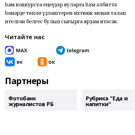
һәм конкурста еңеүҙәр яуларға һәм әлбиттә
һөнәрҙе төплө үҙләштереп ихтияж менән талап
ителгән белгес булып сығырға ярҙам итәсәк.
Читайте нас
Партнеры
Фотобанк
Рубрика "Еда и
журналистов РБ
напитки"