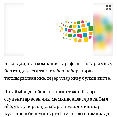
Әйткәндәй, был компания тарафынан юғары уҡыу
йортонда әлегә тиклем бер лаборатория
тапшырылған ине, хәҙер улар икәү булып китте.
Яңы йыһазда ойошторолған тәжрибәләр
студенттар өсөн яңы мөмкинселектәр аса. Был
иһә, уҡыу йортонда юғары технологияллар
ҡулланып белем алырға һәм төрлө олимпиада