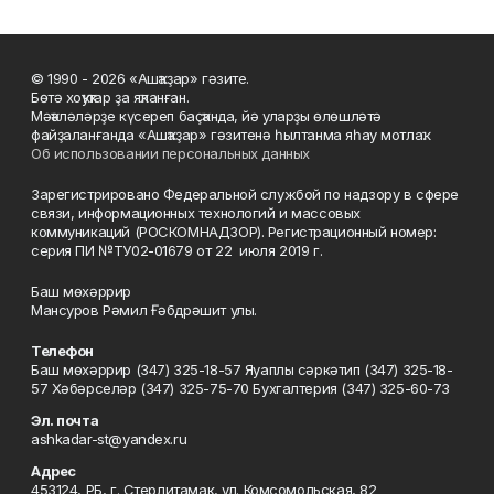
© 1990 - 2026 «Ашҡаҙар» гәзите.
Бөтә хоҡуҡтар ҙа яҡланған.
Мәҡәләләрҙе күсереп баҫҡанда, йә уларҙы өлөшләтә
файҙаланғанда «Ашҡаҙар» гәзитенә һылтанма яһау мотлаҡ.
Об использовании персональных данных
Зарегистрировано Федеральной службой по надзору в сфере
связи, информационных технологий и массовых
коммуникаций (РОСКОМНАДЗОР). Регистрационный номер:
серия ПИ №ТУ02-01679 от 22 июля 2019 г.
Баш мөхәррир
Мансуров Рәмил Ғәбдрәшит улы.
Телефон
Баш мөхәррир (347) 325-18-57 Яуаплы сәркәтип (347) 325-18-
57 Хәбәрселәр (347) 325-75-70 Бухгалтерия (347) 325-60-73
Эл. почта
ashkadar-st@yandex.ru
Адрес
453124, РБ, г. Стерлитамак, ул. Комсомольская, 82