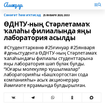
Ашҡаҙар
Сәнәғәт һәм иҡтисад
25 ЯНВАРЯ 2020, 20:53
ӨДНТУ-ның Стәрлетамаҡ
ҡалаһы филиалында яңы
лаборатория асылды
#Студенттаркөнө #25ғинуар #25января
#деньстудента ӨДНТУ-ның Стәрлетамаҡ
ҡалаһындағы филиалы студенттарына
яңы лаборатория шәп бүләк булды.
“Юғары молекуляр ҡушылмалар”
лабораторияһы «Башҡортостан сода
компанияһы» асыҡ акционерҙар
йәмғиәте ярҙамында булдырылған.