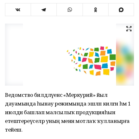
Ведомство билдәләүенсә «Меркурий» йыл
дауамында һынау режимында эшләп килгән һәм 1
июлдән башлап малсылыҡ продукцияһын
етештереүселәр уның менән мотлаҡ ҡулланырға
тейеш.