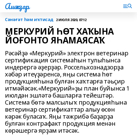
Ашҡаҙар
Сәнәғәт һәм иҡтисад
2 ИЮЛЯ 2020, 07:12
МЕРКУРИЙ ҺӨТ ХАҠЫНА
ЙОҒОНТО ЯҺАМАЯСАҠ
Рәсәйҙә «Меркурий» электрон ветеринар
сертификация системаһын тулыһынса
индерергә әҙерҙәр. Россельхознадзорҙа
хәбәр итеүҙәренсә, яңы система һөт
продукцияһына булған хаҡтарға тәьҫир
итмәйәсәк.«Меркурий»ҙы план буйынса 1
июлдән эшләтә башларға тейештәр.
Система бөтә малсылыҡ продукцияһына
ветеринар сертификаттар алыу өсөн
кәрәк буласаҡ. Яңы тәжрибә баҙарҙа
булған контрафакт продукция менән
көрәшергә ярҙам итәсәк.