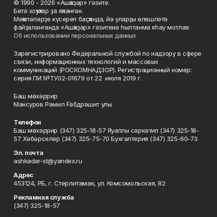
© 1990 - 2026 «Ашҡаҙар» гәзите.
Бөтә хоҡуҡтар ҙа яҡланған.
Мәҡәләләрҙе күсереп баҫҡанда, йә уларҙы өлөшләтә
файҙаланғанда «Ашҡаҙар» гәзитенә һылтанма яһау мотлаҡ.
Об использовании персональных данных
Зарегистрировано Федеральной службой по надзору в сфере
связи, информационных технологий и массовых
коммуникаций (РОСКОМНАДЗОР). Регистрационный номер:
серия ПИ №ТУ02-01679 от 22 июля 2019 г.
Баш мөхәррир
Мансуров Рәмил Ғәбдрәшит улы.
Телефон
Баш мөхәррир (347) 325-18-57 Яуаплы сәркәтип (347) 325-18-
57 Хәбәрселәр (347) 325-75-70 Бухгалтерия (347) 325-60-73
Эл. почта
ashkadar-st@yandex.ru
Адрес
453124, РБ, г. Стерлитамак, ул. Комсомольская, 82
Рекламная служба
(347) 325-18-57