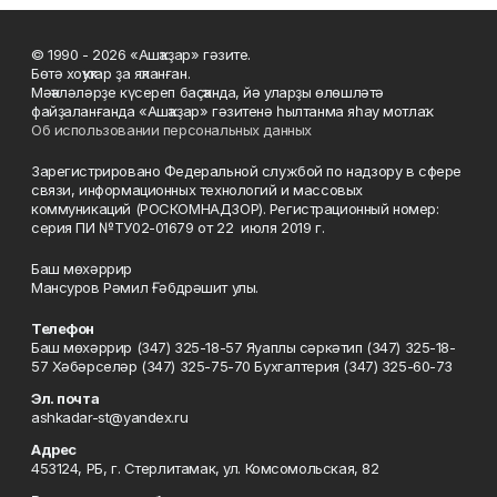
© 1990 - 2026 «Ашҡаҙар» гәзите.
Бөтә хоҡуҡтар ҙа яҡланған.
Мәҡәләләрҙе күсереп баҫҡанда, йә уларҙы өлөшләтә
файҙаланғанда «Ашҡаҙар» гәзитенә һылтанма яһау мотлаҡ.
Об использовании персональных данных
Зарегистрировано Федеральной службой по надзору в сфере
связи, информационных технологий и массовых
коммуникаций (РОСКОМНАДЗОР). Регистрационный номер:
серия ПИ №ТУ02-01679 от 22 июля 2019 г.
Баш мөхәррир
Мансуров Рәмил Ғәбдрәшит улы.
Телефон
Баш мөхәррир (347) 325-18-57 Яуаплы сәркәтип (347) 325-18-
57 Хәбәрселәр (347) 325-75-70 Бухгалтерия (347) 325-60-73
Эл. почта
ashkadar-st@yandex.ru
Адрес
453124, РБ, г. Стерлитамак, ул. Комсомольская, 82