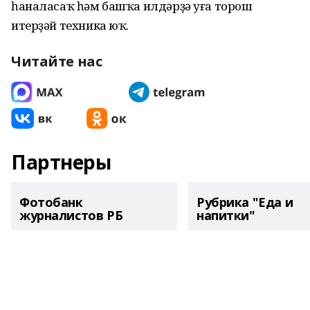
һаналасаҡ һәм башҡа илдәрҙә уға торош
итерҙәй техника юҡ.
Читайте нас
Партнеры
Фотобанк
Рубрика "Еда и
журналистов РБ
напитки"