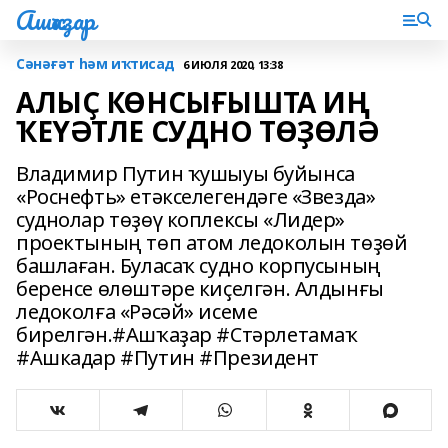
Ашҡаҙар
Сәнәғәт һәм иҡтисад
6 ИЮЛЯ 2020, 13:38
АЛЫҪ КӨНСЫҒЫШТА ИҢ
ҠЕҮӘТЛЕ СУДНО ТӨҘӨЛӘ
Владимир Путин ҡушыуы буйынса
«Роснефть» етәкселегендәге «Звезда»
суднолар төҙөү коплексы «Лидер»
проектының төп атом ледоколын төҙөй
башлаған. Буласаҡ судно корпусының
беренсе өлөштәре киҫелгән. Алдынғы
ледоколға «Рәсәй» исеме
бирелгән.#Ашҡаҙар #Стәрлетамаҡ
#Ашкадар #Путин #Президент