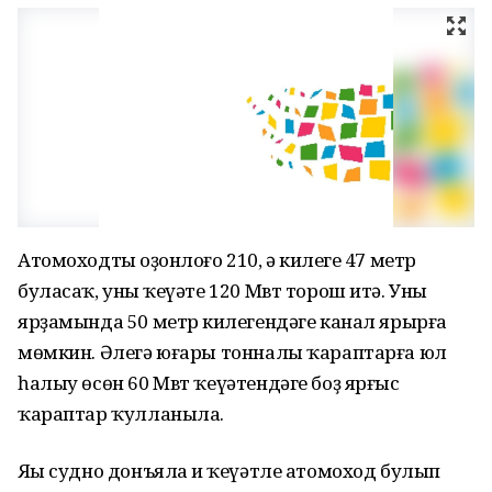
Атомоходтың оҙонлоғо 210, ә киңлеге 47 метр
буласаҡ, уның ҡеүәте 120 Мвт торош итә. Уның
ярҙамында 50 метр киңлегендәге канал ярырға
мөмкин. Әлегә юғары тонналы ҡараптарға юл
һалыу өсөн 60 Мвт ҡеүәтендәге боҙ ярғыс
ҡараптар ҡулланыла.
Яңы судно донъяла иң ҡеүәтле атомоход булып