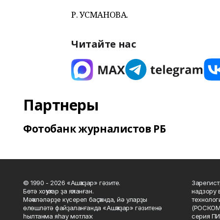
Р. УСМАНОВА.
Читайте нас
Партнеры
Фотобанк журналистов РБ
© 1990 - 2026 «Ашҡаҙар» гәзите.
Зарегист
Бөтә хоҡуҡтар ҙа яҡланған.
надзору 
Мәҡәләләрҙе күсереп баҫҡанда, йә уларҙы
технолог
өлөшләтә файҙаланғанда «Ашҡаҙар» гәзитенә
(РОСКОМ
һылтанма яһау мотлаҡ.
серия ПИ