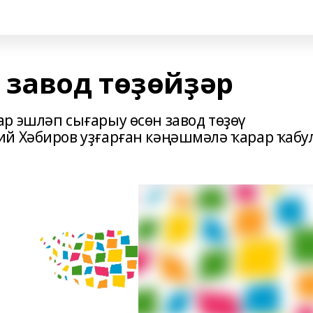
 завод төҙөйҙәр
р эшләп сығарыу өсөн завод төҙөү
й Хәбиров уҙғарған кәңәшмәлә ҡарар ҡабу