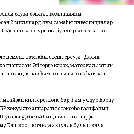
зянси сауҙа-сәнәғәт компанияһы
өсөн 2 миллиард һум самаһы инвестициялар
0-ҙән ашыу эш урыны булдырыласаҡ, тип
ле цемент таҡтаһы етештереүҙә «Дасян-
атнашасаҡ. Әйтергә кәрәк, материал артыҡ
ан изоляциялай һәм йылыны ныҡ һаҡлай
Ҡытайҙан килтерелгәне бар, һәм ул ҙур һорау
 БР хөкүмәте аппараты етәксеһе вазифаһын
Шуға ла үҙебеҙҙә бындай плиталарҙы
ыу Башҡортостанда актуаль булып ҡала.