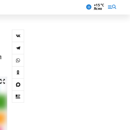
+15 °С
Ясно
л