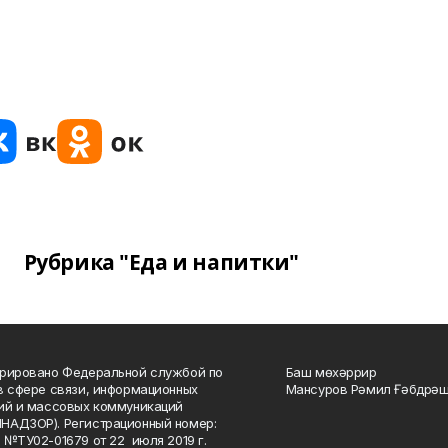
Рубрика "Еда и напитки"
рировано Федеральной службой по
Баш мөхәррир
в сфере связи, информационных
Мансуров Рәмил Ғәбдрәш
ий и массовых коммуникаций
НАДЗОР). Регистрационный номер:
 №ТУ02-01679 от 22 июля 2019 г.