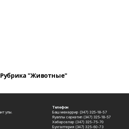
Рубрика "Животные"
Телефон
ит улы.
Баш мөхәррир (347) 325-18-57
Яуаплы сәркәтип (347) 325-18-57
Хәбәрселәр (347) 325-75-70
Бухгалтерия (347) 325-60-73