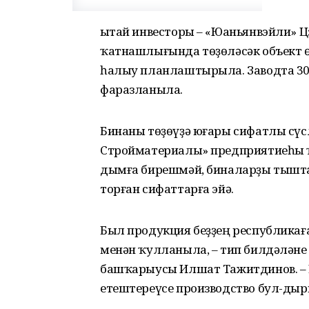
Ҡытай инвесторы – «Юаньянвэйли» Ц
ҡатнашлығында төҙөләсәк объект 
һалыу планлаштырыла. Заводта 30
фаразланыла.
Бинаны төҙөүҙә юғары сифатлы сүс
Стройматериалы» предприятиеһы ҡ
дымға бирешмәй, биналарҙы тышт
торған сифаттарға эйә.
Был продукция беҙҙең республикаға 
менән ҡулланыла, – тип билдәләне
башҡарыусы Илшат Тажитдинов. – 
етештереүсе производство бул-дыр