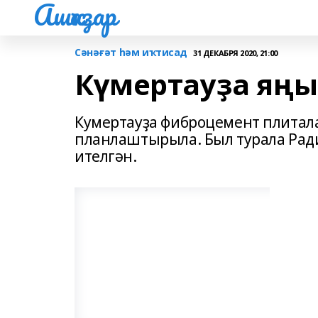
Ашҡаҙар
Сәнәғәт һәм иҡтисад
31 ДЕКАБРЯ 2020, 21:00
Күмертауҙа яңы
Кумертауҙа фиброцемент плитала
планлаштырыла. Был турала Ради
ителгән.