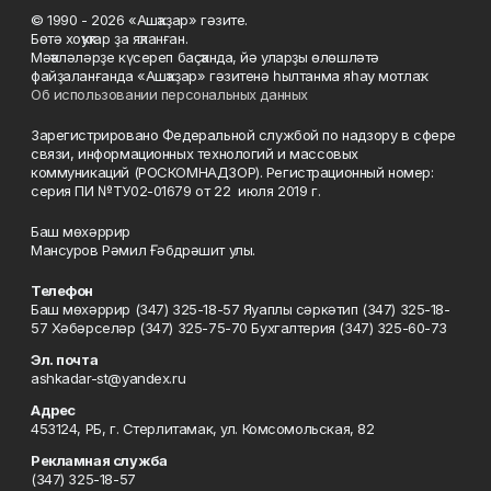
© 1990 - 2026 «Ашҡаҙар» гәзите.
Бөтә хоҡуҡтар ҙа яҡланған.
Мәҡәләләрҙе күсереп баҫҡанда, йә уларҙы өлөшләтә
файҙаланғанда «Ашҡаҙар» гәзитенә һылтанма яһау мотлаҡ.
Об использовании персональных данных
Зарегистрировано Федеральной службой по надзору в сфере
связи, информационных технологий и массовых
коммуникаций (РОСКОМНАДЗОР). Регистрационный номер:
серия ПИ №ТУ02-01679 от 22 июля 2019 г.
Баш мөхәррир
Мансуров Рәмил Ғәбдрәшит улы.
Телефон
Баш мөхәррир (347) 325-18-57 Яуаплы сәркәтип (347) 325-18-
57 Хәбәрселәр (347) 325-75-70 Бухгалтерия (347) 325-60-73
Эл. почта
ashkadar-st@yandex.ru
Адрес
453124, РБ, г. Стерлитамак, ул. Комсомольская, 82
Рекламная служба
(347) 325-18-57