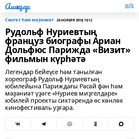
Ашҡаҙар
Сәнғәт һәм мәҙәниәт
26 НОЯБРЯ 2018, 10:12
Рудольф Нуриевтың
француз биографы Ариан
Дольфюс Парижда «Визит»
фильмын күрһәтә
Легендар бейеүсе һәм танылған
хореограф Рудольф Нуриевтың
юбилейына Париждағы Рәсәй фән һәм
мәҙәниәт үҙәге «Нуриев миҙгелдәре»
юбилей проекты сиктәрендә өс көнлөк
кинофестиваль уҙғара.