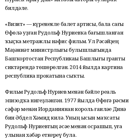
билдәле.
«Визит» — күренекле балет артисы, бала сағы
Өфөлә уҙған Рудольф Нуриевҡа бағышланған
ҡыҫҡа метражлы нәфис фильм. Ул Рәсәйҙең
Мәҙәниәт министрлығы булышлығында
Башҡортостан Республикаһы Башлығы гранты
сиктәрендә төшөрөлгән. 2014 йылда картина
республика прокатына сыҡты.
Фильм Рудольф Нуриев менән бәйле реаль
эпизодҡа нигеҙләнгән. 1977 йылда Өфөгә рәсми
сәфәр менән Иорданиянан король ғаиләһе Динә
бин Әбдел Хәмид килә. Уның ысын маҡсаты
Рудольф Нуриевтың әсәһе менән осрашып, уға
улынан хәбәр еткереү була.