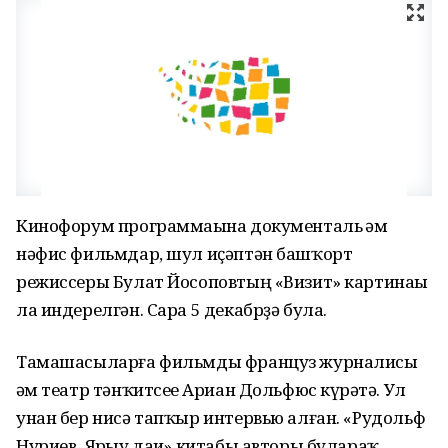
Кинофорум программаһына документаль һәм
нәфис фильмдар, шул иҫәптән башҡорт
режиссеры Булат Йосоповтың «Визит» картинаһы
ла индерелгән. Сара 5 декабрҙә була.
Тамашасыларға фильмды француз журналисы
һәм театр тәнҡитсеһе Ариан Дольфюс күрһәтә. Ул
унан бер нисә тапҡыр интервью алған. «Рудольф
Нуриев. Ярһыу даһи» китабы авторы булараҡ