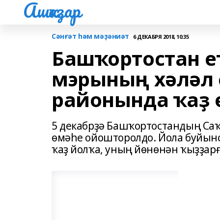
Ашҡаҙар
Сәнғәт һәм мәҙәниәт
6 ДЕКАБРЯ 2018, 10:35
Башҡортостан е
мэрының хәләл 
районында ҡаҙ
5 декабрҙә Башҡортостандың С
өмәһе ойошторолдо. Йола буйынс
ҡаҙ йолҡа, уның йөнөнән ҡыҙҙар