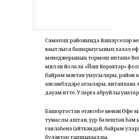
Саҡмағош районында йәшәүселәр м
ваҡытлыса башҡарыусының хәләл еф
менеджерының тормош иптәше Венера
милли йолала «Йәш йөрәктәр» фол
байрам мәктәп уҡыусылары, район 
ансамблдәре ағзалары, китапхана 
дауам итте. Уларға абруйлы ҡунаҡтар
Башҡортостан етәксеһе менән Өфө 
туҡмаслы аштан, ҙур бәлештән һәм 
ғаиләһенә (әйткәндәй, байрам ула
бүләктәр тапшырылды.