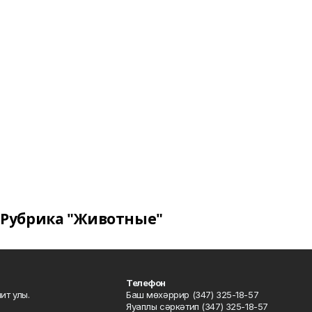
Рубрика "Животные"
Телефон
ит улы.
Баш мөхәррир (347) 325-18-57
Яуаплы сәркәтип (347) 325-18-57