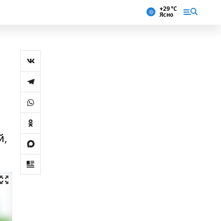
+29 °С
Ясно
й,