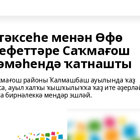
тәксеһе менән Өфө
ефеттәре Саҡмағош
 өмәһендә ҡатнашты
аҡмағош районы Ҡалмашбаш ауылында ҡаҙ
а, ауыл халҡы ҡышҡылыҡҡа ҡаҙ ите әҙерлә
ға бирнәлеккә мендәр эшләй.