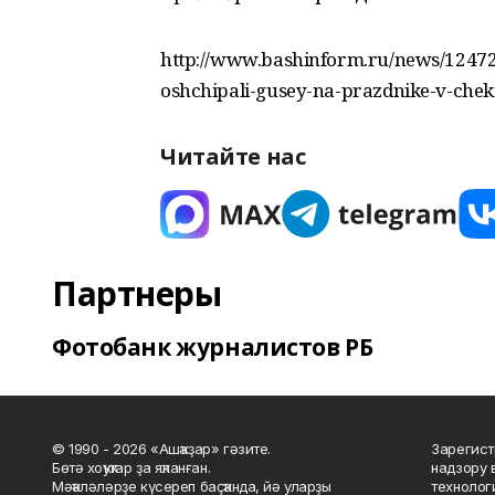
http://www.bashinform.ru/news/124727
oshchipali-gusey-na-prazdnike-v-ch
Читайте нас
Партнеры
Фотобанк журналистов РБ
© 1990 - 2026 «Ашҡаҙар» гәзите.
Зарегист
Бөтә хоҡуҡтар ҙа яҡланған.
надзору 
Мәҡәләләрҙе күсереп баҫҡанда, йә уларҙы
технолог