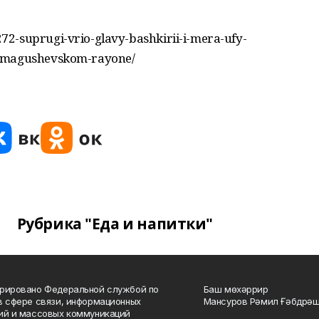
2-suprugi-vrio-glavy-bashkirii-i-mera-ufy-
ekmagushevskom-rayone/
Рубрика "Еда и напитки"
рировано Федеральной службой по
Баш мөхәррир
в сфере связи, информационных
Мансуров Рәмил Ғәбдрәш
ий и массовых коммуникаций