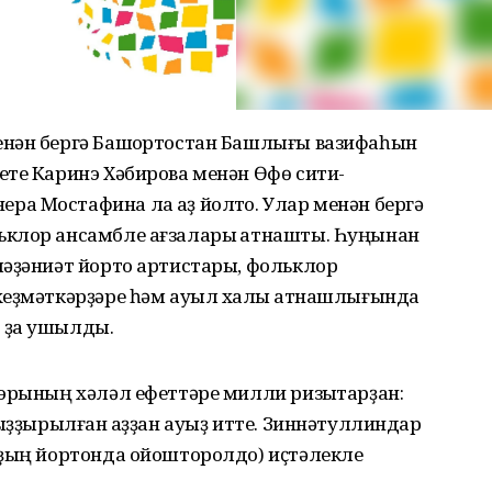
енән бергә Башҡортостан Башлығы вазифаһын
ете Каринэ Хәбирова менән Өфө сити-
 Мостафина ла ҡаҙ йолҡто. Улар менән бергә
ьклор ансамбле ағзалары ҡатнашты. Һуңынан
мәҙәниәт йорто артистары, фольклор
хеҙмәткәрҙәре һәм ауыл халҡы ҡатнашлығында
 ҙа ҡушылды.
мэрының хәләл ефеттәре милли ризыҡтарҙан:
ҡыҙҙырылған ҡаҙҙан ауыҙ итте. Зиннәтуллиндар
рҙың йортонда ойошторолдо) иҫтәлекле