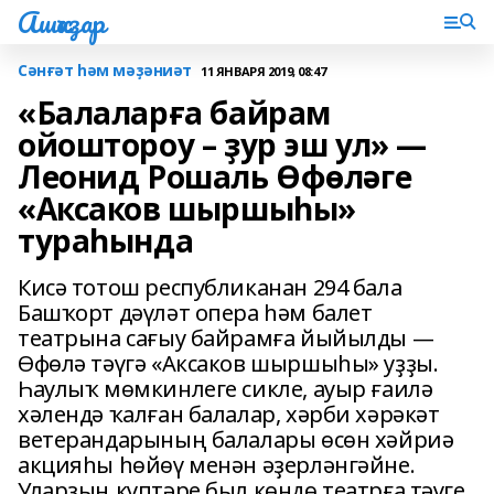
Ашҡаҙар
Сәнғәт һәм мәҙәниәт
11 ЯНВАРЯ 2019, 08:47
«Балаларға байрам
ойоштороу – ҙур эш ул» —
Леонид Рошаль Өфөләге
«Аксаков шыршыһы»
тураһында
Кисә тотош республиканан 294 бала
Башҡорт дәүләт опера һәм балет
театрына сағыу байрамға йыйылды —
Өфөлә тәүгә «Аксаков шыршыһы» уҙҙы.
Һаулыҡ мөмкинлеге сикле, ауыр ғаилә
хәлендә ҡалған балалар, хәрби хәрәкәт
ветерандарының балалары өсөн хәйриә
акцияһы һөйөү менән әҙерләнгәйне.
Уларҙың күптәре был көндө театрға тәүге