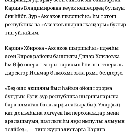
Каринэ Владимировна кеүек кешеләрҙең булыуы
бик һәйбәт. Ҙур «Аксаков шыршыһы» һәм тотош
республикала «Аксаков шыршыҡайҙары» булыр
тип уйлайым.
Каринэ Хәбирова «Аксаков шыршыһы» идеяһы
өсөн Киров районы башлығы Динар Хәлиловҡа
һәм Өфө опера театры тарихын һөйләгән генераль
директор Ильмар Әлмөхәмәтовҡа рәхмәт белдерҙе.
«Беҙ ошо акцияны йыл һайын ойошторорға
булдыҡ. Ғәҙәти, ҙур республика шыршыларына
бара алмаған балаларҙы саҡырабыҙ. Уларҙың
әкиәт донъяһына эләгеүен һәм персонаждар менән
аралашыуын, шатлыҡ һәм яңы импульс алыуын
теләйбеҙ», — тине журналистарға Каринэ