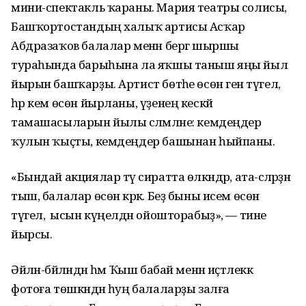
мини-спектакль ҡараны. Мария театры солисы,
Башҡортостандың халыҡ артисы Асҡар
Абдразаҡов балалар менән бергә шыршы
тураһында барыһына ла яҡшы таныш яңы йыл
йырын башҡарҙы. Артист бөтәһе өсөн генә түгел, ә
һәр кем өсөн йырланы, үҙенең кескәй
тамашасыларын йылы сәләмләне: кемдеңдер
ҡулын ҡыҫты, кемдеңдер башынан һыйпаны.
«Бындай акциялар тәү сиратта өлкәндәр, ата-әсәләрҙән
тыш, балалар өсөн кәрәк. Беҙ быны исем өсөн
түгел, ә ысын күңелдән ойошторабыҙ», — тине
йырсы.
Әйлән-бәйләндән һәм Ҡыш бабай менән иҫтәлеккә
фотоға төшкәндән һуң балаларҙы залға