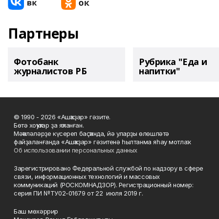
Партнеры
Фотобанк
Рубрика "Еда и
журналистов РБ
напитки"
© 1990 - 2026 «Ашҡаҙар» гәзите.
Бөтә хоҡуҡтар ҙа яҡланған.
Мәҡәләләрҙе күсереп баҫҡанда, йә уларҙы өлөшләтә
файҙаланғанда «Ашҡаҙар» гәзитенә һылтанма яһау мотлаҡ.
Об использовании персональных данных
Зарегистрировано Федеральной службой по надзору в сфере
связи, информационных технологий и массовых
коммуникаций (РОСКОМНАДЗОР). Регистрационный номер:
серия ПИ №ТУ02-01679 от 22 июля 2019 г.
Баш мөхәррир