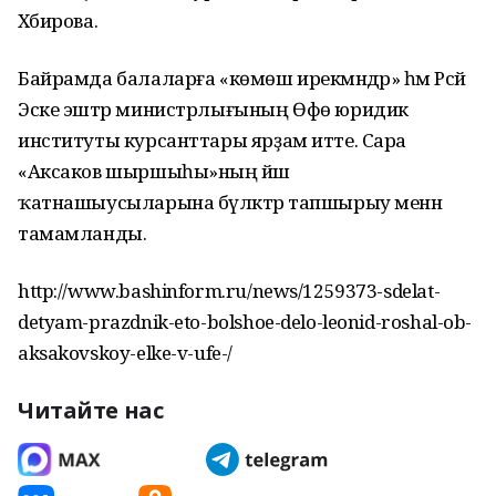
Хәбирова.
Байрамда балаларға «көмөш ирекмәндәр» һәм Рәсәй
Эске эштәр министрлығының Өфө юридик
институты курсанттары ярҙам итте. Сара
«Аксаков шыршыһы»ның йәш
ҡатнашыусыларына бүләктәр тапшырыу менән
тамамланды.
http://www.bashinform.ru/news/1259373-sdelat-
detyam-prazdnik-eto-bolshoe-delo-leonid-roshal-ob-
aksakovskoy-elke-v-ufe-/
Читайте нас