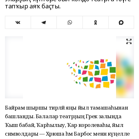
тапҡыр аяҡ баҫты.
Байрам шыршы тирәләй яңы йыл тамашаһынан
башланды. Балалар театрҙың Грек залында
Ҡыш бабай, Ҡарһылыу, Ҡар королеваһы, йыл
символдары — Хрюша һәм Барбос менән күңелле