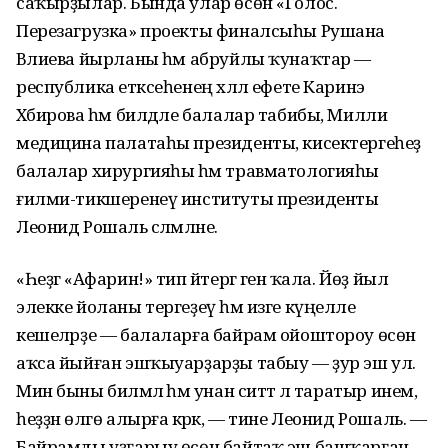
саҡырҙылар. Бында улар өсөн «Голос.
Перезагрузка» проекты финалсыһы Рушана
Вәлиева йырланы һәм абруйлы ҡунаҡтар —
республика етәксеһенең хәләл ефете Каринэ
Хәбирова һәм билдәле балалар табибы, Милли
медицина палатаһы президенты, кисектергеһеҙ
балалар хирургияһы һәм травматологияһы
ғилми-тикшеренеү институты президенты
Леонид Рошаль сәләмләне.
«Һеҙгә «Афарин!» тип әйтергә генә ҡала. Йөҙ йыл
элекке йоланы тергеҙеү һәм изге күңелле
кешеләрҙе — балаларға байрам ойоштороу өсөн
аҡса йыйған эшҡыуарҙарҙы табыу — ҙур эш ул.
Мин быны биләмәлә һәм унан ситтә лә таратыр инем,
һеҙҙән өлгө алырға кәрәк, — тине Леонид Рошаль. —
Байрамды уҙғарыу өсөн байтаҡ эш башҡарған