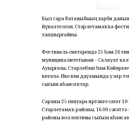
Был сара Ватаныбыҙҙың хәрби даны
йүнәлтелгән. Стәрлетамаҡҡа фести
тапшырғайны.
Фестиваль сиктәрендә 25 һәм 26 ғи
муниципалитетынан – Салауат ҡал
Ауырғазы, Стәрлебаш һәм Көйөргәҙ
көтөлә. Ике көн дауамында улар те
сығыш яһаясаҡтар.
Сараны 25 ғинуарҙа иртәнге сәғәт 1
Стәрлетамаҡ районы, 16.00 сәғәттә 
районы коллективы сығыш яһаясаҡ