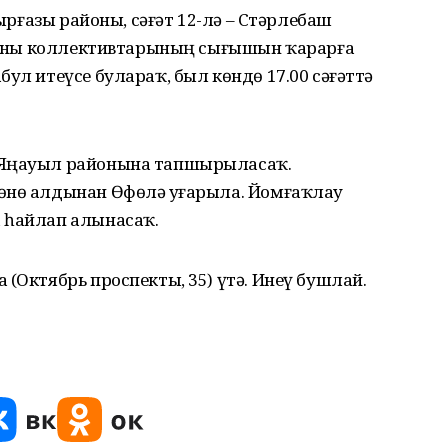
уырғазы районы, сәғәт 12-лә – Стәрлебаш
районы коллективтарының сығышын ҡарарға
ул итеүсе булараҡ, был көндө 17.00 сәғәттә
 Яңауыл районына тапшырыласаҡ.
өнө алдынан Өфөлә уҙғарыла. Йомғаҡлау
 һайлап алынасаҡ.
 (Октябрь проспекты, 35) үтә. Инеү бушлай.