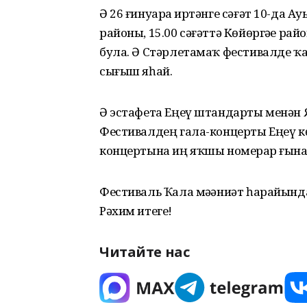
Ә 26 ғинуарҙа иртәнге сәғәт 10-да А
районы, 15.00 сәғәттә Көйөргәҙе 
була. Ә Стәрлетамаҡ фестивалде ҡаб
сығыш яһай.
Ә эстафета Еңеү штандарты менән
Фестивалдең гала-концерты Еңеү к
концертына иң яҡшы номерҙар ғына
Фестиваль Ҡала мәҙәниәт һарайында
Рәхим итегеҙ!
Читайте нас