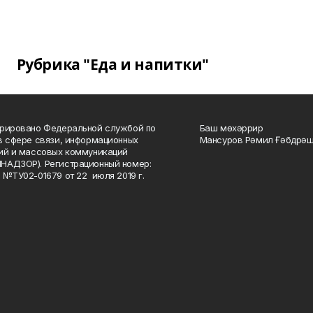
Рубрика "Еда и напитки"
рировано Федеральной службой по
Баш мөхәррир
в сфере связи, информационных
Мансуров Рәмил Ғәбдрәш
ий и массовых коммуникаций
НАДЗОР). Регистрационный номер:
 №ТУ02-01679 от 22 июля 2019 г.