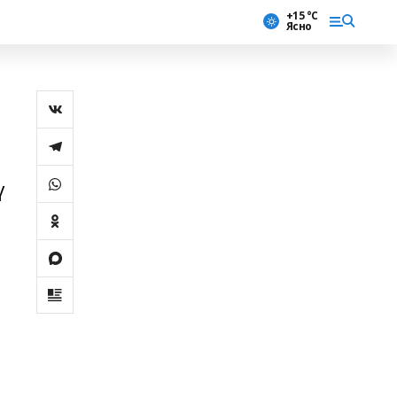
+15 °С
Ясно
ү