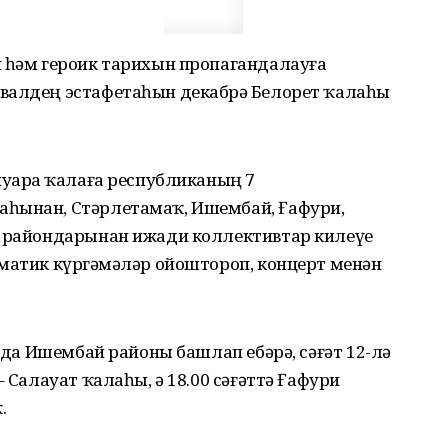
н һәм героик тарихын пропагандалауға
валдең эстафетаһын декабрҙә Белорет ҡалаһы
нуарҙа ҡалаға республиканың 7
аһынан, Стәрлетамаҡ, Ишембай, Ғафури,
е райондарынан ижади коллективтар килеүе
матик күргәҙмәләр ойоштороп, концерт менән
0-да Ишембай районы башлап ебәрә, сәғәт 12-лә
– Салауат ҡалаһы, ә 18.00 сәғәттә Ғафури
.