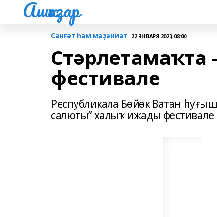
Ашҡаҙар
Сәнғәт һәм мәҙәниәт
22 ЯНВАРЯ 2020, 08:00
Стәрлетамаҡта -
фестивале
Республикала Бөйөк Ватан һуғыш
салюты” халыҡ ижады фестивале 