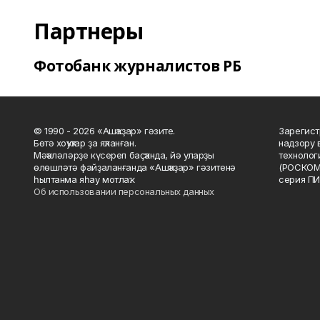
Партнеры
Фотобанк журналистов РБ
© 1990 - 2026 «Ашҡаҙар» гәзите.
Зарегист
Бөтә хоҡуҡтар ҙа яҡланған.
надзору 
Мәҡәләләрҙе күсереп баҫҡанда, йә уларҙы
технолог
өлөшләтә файҙаланғанда «Ашҡаҙар» гәзитенә
(РОСКОМ
һылтанма яһау мотлаҡ.
серия ПИ
Об использовании персональных данных