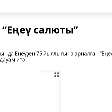
 “Еңеү салюты”
ында Еңеүҙең 75 йыллығына арналған “Еңе
дауам итә.