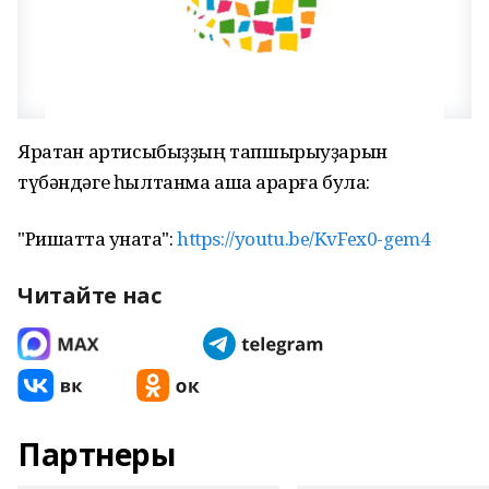
Яратҡан артисыбыҙҙың тапшырыуҙарын
түбәндәге һылтанма аша ҡарарға була:
"Ришатта ҡунаҡта":
https://youtu.be/KvFex0-gem4
Читайте нас
Партнеры