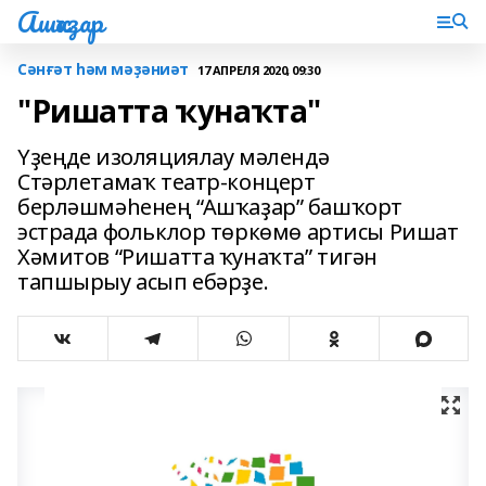
Ашҡаҙар
Сәнғәт һәм мәҙәниәт
17 АПРЕЛЯ 2020, 09:30
"Ришатта ҡунаҡта"
Үҙеңде изоляциялау мәлендә
Стәрлетамаҡ театр-концерт
берләшмәһенең “Ашҡаҙар” башҡорт
эстрада фольклор төркөмө артисы Ришат
Хәмитов “Ришатта ҡунаҡта” тигән
тапшырыу асып ебәрҙе.