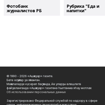
Фотобанк
Рубрика "Еда и
журналистов РБ
напитки"
© 1990 - 2026 «Ашҡаҙар» гәзите.
Бөтә хоҡуҡтар ҙа яҡланған.
Мәҡәләләрҙе күсереп баҫҡанда, йә уларҙы өлөшләтә
файҙаланғанда «Ашҡаҙар» гәзитенә һылтанма яһау мотлаҡ.
Об использовании персональных данных
Зарегистрировано Федеральной службой по надзору в сфере
связи, информационных технологий и массовых