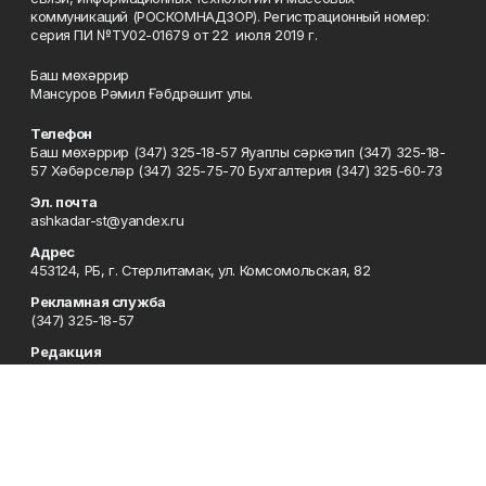
коммуникаций (РОСКОМНАДЗОР). Регистрационный номер:
серия ПИ №ТУ02-01679 от 22 июля 2019 г.
Баш мөхәррир
Мансуров Рәмил Ғәбдрәшит улы.
Телефон
Баш мөхәррир (347) 325-18-57 Яуаплы сәркәтип (347) 325-18-
57 Хәбәрселәр (347) 325-75-70 Бухгалтерия (347) 325-60-73
Эл. почта
ashkadar-st@yandex.ru
Адрес
453124, РБ, г. Стерлитамак, ул. Комсомольская, 82
Рекламная служба
(347) 325-18-57
Редакция
(347) 325-18-57
Приемная
(347) 325-18-57
Сотрудничество
(347) 325-18-57