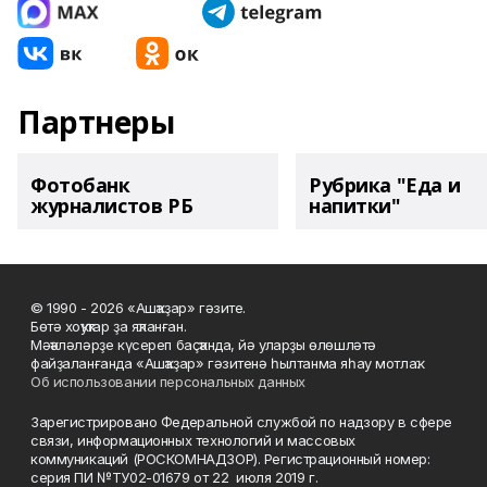
Партнеры
Фотобанк
Рубрика "Еда и
журналистов РБ
напитки"
© 1990 - 2026 «Ашҡаҙар» гәзите.
Бөтә хоҡуҡтар ҙа яҡланған.
Мәҡәләләрҙе күсереп баҫҡанда, йә уларҙы өлөшләтә
файҙаланғанда «Ашҡаҙар» гәзитенә һылтанма яһау мотлаҡ.
Об использовании персональных данных
Зарегистрировано Федеральной службой по надзору в сфере
связи, информационных технологий и массовых
коммуникаций (РОСКОМНАДЗОР). Регистрационный номер:
серия ПИ №ТУ02-01679 от 22 июля 2019 г.