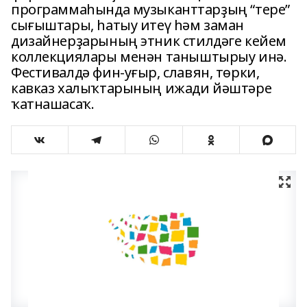
программаһында музыканттарҙың “тере”
сығыштары, һатыу итеү һәм заман
дизайнерҙарының этник стилдәге кейем
коллекциялары менән таныштырыу инә.
Фестивалдә фин-уғыр, славян, төрки,
кавказ халыҡтарының ижади йәштәре
ҡатнашасаҡ.