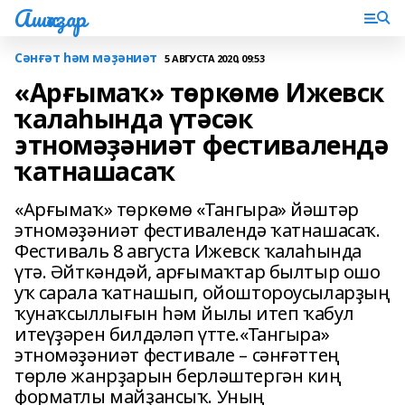
Ашҡаҙар
Сәнғәт һәм мәҙәниәт
5 АВГУСТА 2020, 09:53
«Арғымаҡ» төркөмө Ижевск
ҡалаһында үтәсәк
этномәҙәниәт фестивалендә
ҡатнашасаҡ
«Арғымаҡ» төркөмө «Тангыра» йәштәр
этномәҙәниәт фестивалендә ҡатнашасаҡ.
Фестиваль 8 августа Ижевск ҡалаһында
үтә. Әйткәндәй, арғымаҡтар былтыр ошо
уҡ сарала ҡатнашып, ойоштороусыларҙың
ҡунаҡсыллығын һәм йылы итеп ҡабул
итеүҙәрен билдәләп үтте.«Тангыра»
этномәҙәниәт фестивале – сәнғәттең
төрлө жанрҙарын берләштергән киң
форматлы майҙансыҡ. Уның