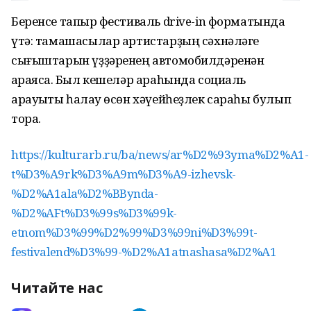
Беренсе тапҡыр фестиваль drive-in форматында
үтә: тамашасылар артистарҙың сәхнәләге
сығыштарын үҙҙәренең автомобилдәренән
ҡараясаҡ. Был кешеләр араһында социаль
арауыҡты һаҡлау өсөн хәүейһеҙлек сараһы булып
тора.
https://kulturarb.ru/ba/news/ar%D2%93yma%D2%A1-
t%D3%A9rk%D3%A9m%D3%A9-izhevsk-
%D2%A1ala%D2%BBynda-
%D2%AFt%D3%99s%D3%99k-
etnom%D3%99%D2%99%D3%99ni%D3%99t-
festivalend%D3%99-%D2%A1atnashasa%D2%A1
Читайте нас