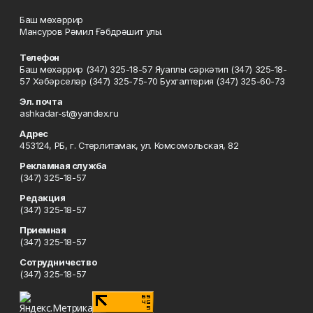
Баш мөхәррир
Мансуров Рәмил Ғәбдрәшит улы.
Телефон
Баш мөхәррир (347) 325-18-57 Яуаплы сәркәтип (347) 325-18-
57 Хәбәрселәр (347) 325-75-70 Бухгалтерия (347) 325-60-73
Эл. почта
ashkadar-st@yandex.ru
Адрес
453124, РБ, г. Стерлитамак, ул. Комсомольская, 82
Рекламная служба
(347) 325-18-57
Редакция
(347) 325-18-57
Приемная
(347) 325-18-57
Сотрудничество
(347) 325-18-57