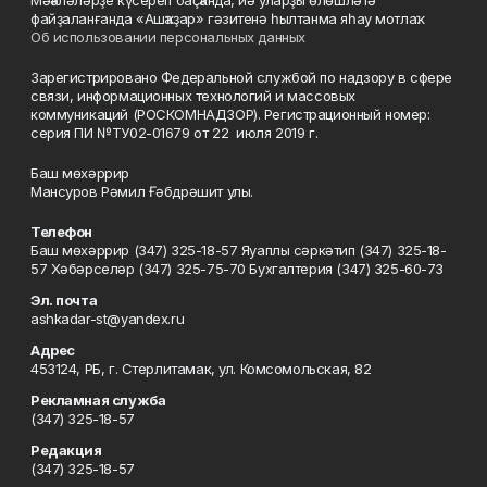
Мәҡәләләрҙе күсереп баҫҡанда, йә уларҙы өлөшләтә
файҙаланғанда «Ашҡаҙар» гәзитенә һылтанма яһау мотлаҡ.
Об использовании персональных данных
Зарегистрировано Федеральной службой по надзору в сфере
связи, информационных технологий и массовых
коммуникаций (РОСКОМНАДЗОР). Регистрационный номер:
серия ПИ №ТУ02-01679 от 22 июля 2019 г.
Баш мөхәррир
Мансуров Рәмил Ғәбдрәшит улы.
Телефон
Баш мөхәррир (347) 325-18-57 Яуаплы сәркәтип (347) 325-18-
57 Хәбәрселәр (347) 325-75-70 Бухгалтерия (347) 325-60-73
Эл. почта
ashkadar-st@yandex.ru
Адрес
453124, РБ, г. Стерлитамак, ул. Комсомольская, 82
Рекламная служба
(347) 325-18-57
Редакция
(347) 325-18-57