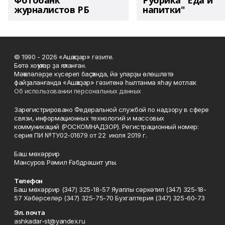
Фотобанк
Рубрика "Еда и
журналистов РБ
напитки"
© 1990 - 2026 «Ашҡаҙар» гәзите.
Бөтә хоҡуҡтар ҙа яҡланған.
Мәҡәләләрҙе күсереп баҫҡанда, йә уларҙы өлөшләтә
файҙаланғанда «Ашҡаҙар» гәзитенә һылтанма яһау мотлаҡ.
Об использовании персональных данных
Зарегистрировано Федеральной службой по надзору в сфере
связи, информационных технологий и массовых
коммуникаций (РОСКОМНАДЗОР). Регистрационный номер:
серия ПИ №ТУ02-01679 от 22 июля 2019 г.
Баш мөхәррир
Мансуров Рәмил Ғәбдрәшит улы.
Телефон
Баш мөхәррир (347) 325-18-57 Яуаплы сәркәтип (347) 325-18-
57 Хәбәрселәр (347) 325-75-70 Бухгалтерия (347) 325-60-73
Эл. почта
ashkadar-st@yandex.ru